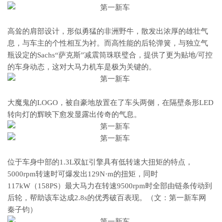
高耸的肩部设计，形似勇猛的非洲野牛，散发出浓厚的雄壮气
息，与车主的个性相互为衬。而高性能的后轮弹簧，与独立气
瓶设定的Sachs“萨克斯”减震筒珠联璧合，提供了更为贴地/可控
的车身动态，这对大马力机车是极为关键的。
大魔鬼的LOGO，被自豪地放置在了车头两侧，在隔壁条形LED
转向灯的辉映下愈发显露出传奇的气息。
位于车身中部的1.3L双缸引擎具有低转速大扭矩的特点，
5000rpm转速时可爆发出129N·m的扭矩，同时
117kW（158PS）最大马力在转速9500rpm时全部由链条传动到
后轮，帮助该车达成2.8s的优秀破百表现。（文：第一新车网
秦子钧）