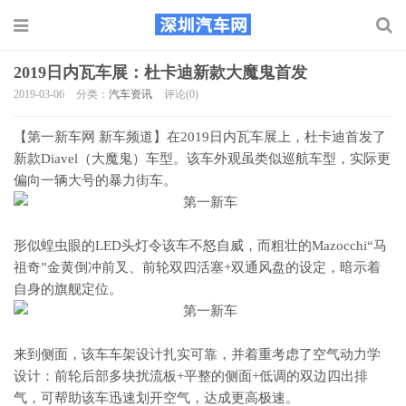
2019日内瓦车展：杜卡迪新款大魔鬼首发
2019-03-06
分类：
汽车资讯
评论(0)
【第一新车网 新车频道】在2019日内瓦车展上，杜卡迪首发了
新款Diavel（大魔鬼）车型。该车外观虽类似巡航车型，实际更
偏向一辆大号的暴力街车。
形似蝗虫眼的LED头灯令该车不怒自威，而粗壮的Mazocchi“马
祖奇”金黄倒冲前叉、前轮双四活塞+双通风盘的设定，暗示着
自身的旗舰定位。
来到侧面，该车车架设计扎实可靠，并着重考虑了空气动力学
设计：前轮后部多块扰流板+平整的侧面+低调的双边四出排
气，可帮助该车迅速划开空气，达成更高极速。