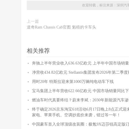
欢迎转载，标注来源：
深圳汽
上一篇
道奇Ram Chassis Cab官图 魁梧的卡车头
相关推荐
奔驰上半年营业收入636.63亿欧元 上半年中国市场销量
净营收434.82亿欧元 Stellantis集团发布2026年第二
用时20年 特斯拉迎来第1000万辆纯电动车下线
宝马集团上半年营收622.66亿欧元 中国市场销量同比下降
燃油车时代真要终结？蔚来李斌：2030年新能源汽车渗
终于确定2026京东淘宝618活动6月17日晚上8点正
家电、苹果手机、空调抄底价来袭，错过等一年！
中国豪车首入全球顶级改装圈：极氪9X迈莎锐高定版