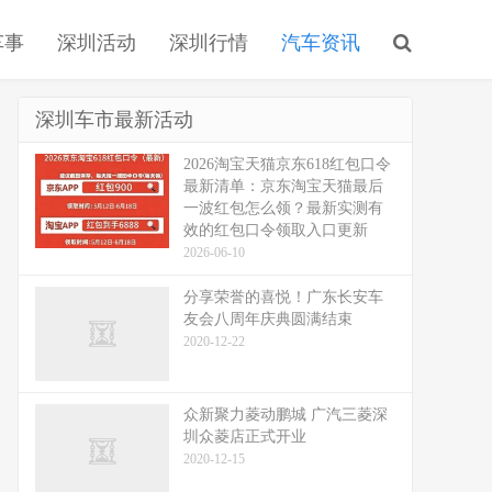
车事
深圳活动
深圳行情
汽车资讯
深圳车市最新活动
2026淘宝天猫京东618红包口令
最新清单：京东淘宝天猫最后
一波红包怎么领？最新实测有
效的红包口令领取入口更新
2026-06-10
分享荣誉的喜悦！广东长安车
友会八周年庆典圆满结束
2020-12-22
众新聚力菱动鹏城 广汽三菱深
圳众菱店正式开业
2020-12-15