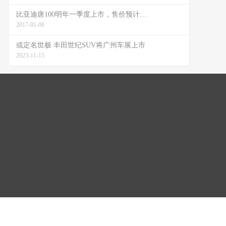
比亚迪唐100明年一季度上市，售价预计…
2017-01-06
或定名世极 丰田世纪SUV将广州车展上市
2023-11-15