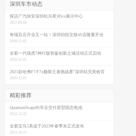
深圳车市动态
探店广汽埃安深圳松兴星河ico展示中心
2021-03-04
奇瑞百店开业又一站！深圳怡悦宝致4S店隆重开业
2020-12-02
全新一代瑞虎7神行版智鉴创新之城活动正式启动
2020-12-01
2021款哈弗F7/F7x极限王者挑战赛”深圳站完美收官
2020-12-01
精彩推荐
QuantumScape向车企交付原型固态电池
2022-12-25
全新宝马5系或于2023年春季末正式发布
2021-10-21