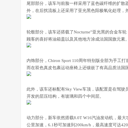
尾部部分，该车与前脸一样采用了蓝色碳纤维的扩散
外，在后扰流板上还采用了亚光黑色阳极氧化处理，并
轮毂部分，该车还搭载了Nocturne”亚光黑的合
顾客的喜好将油箱盖以及其他地方涂成法国国旗元素
内饰部分，Chiron Sport 110周年特别版全
而在双色真皮包裹运动座椅上还镶嵌了有高品质法国国
此外，该车还标配有Sky View车顶，该配置是在
开发的层压结构，有玻璃和四个中间层。
动力部分，新车依然搭载8.0T W16汽油发动机，最大功率可
公里加速，6.1秒可加速到200km/h，最高速度可达4