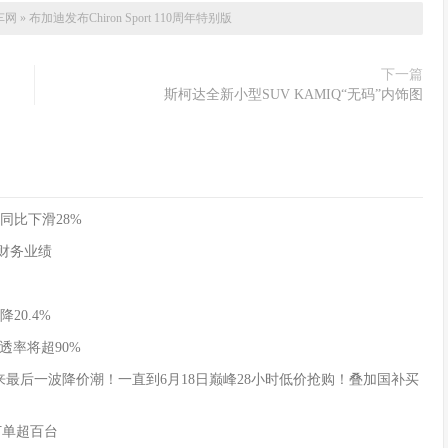
车网
»
布加迪发布Chiron Sport 110周年特别版
下一篇
斯柯达全新小型SUV KAMIQ“无码”内饰图
同比下滑28%
季度财务业绩
20.4%
透率将超90%
式迎来最后一波降价潮！一直到6月18日巅峰28小时低价抢购！叠加国补买
订单超百台