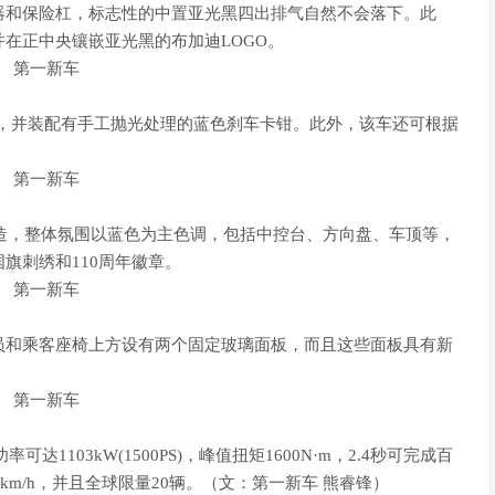
器和保险杠，标志性的中置亚光黑四出排气自然不会落下。此
在正中央镶嵌亚光黑的布加迪LOGO。
金车轮，并装配有手工抛光处理的蓝色刹车卡钳。此外，该车还可根据
。
部为手工打造，整体氛围以蓝色为主色调，包括中控台、方向盘、车顶等，
旗刺绣和110周年徽章。
驾驶员和乘客座椅上方设有两个固定玻璃面板，而且这些面板具有新
达1103kW(1500PS)，峰值扭矩1600N·m，2.4秒可完成百
20km/h，并且全球限量20辆。（文：第一新车 熊睿锋）