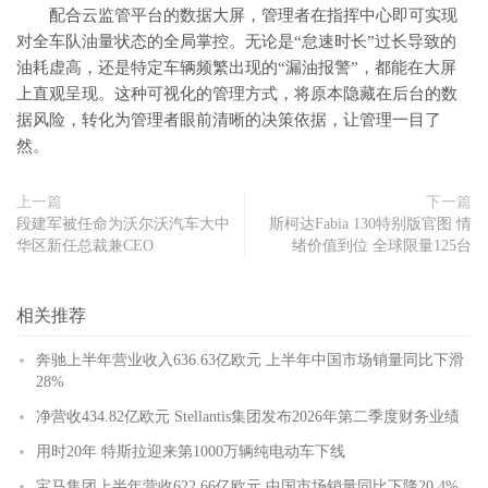
配合云监管平台的数据大屏，管理者在指挥中心即可实现
对全车队油量状态的全局掌控。无论是“怠速时长”过长导致的
油耗虚高，还是特定车辆频繁出现的“漏油报警”，都能在大屏
上直观呈现。这种可视化的管理方式，将原本隐藏在后台的数
据风险，转化为管理者眼前清晰的决策依据，让管理一目了
然。
上一篇
下一篇
段建军被任命为沃尔沃汽车大中
斯柯达Fabia 130特别版官图 情
华区新任总裁兼CEO
绪价值到位 全球限量125台
相关推荐
奔驰上半年营业收入636.63亿欧元 上半年中国市场销量同比下滑
28%
净营收434.82亿欧元 Stellantis集团发布2026年第二季度财务业绩
用时20年 特斯拉迎来第1000万辆纯电动车下线
宝马集团上半年营收622.66亿欧元 中国市场销量同比下降20.4%