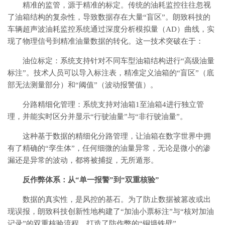
精准的监管，源于精准的标定。传统的油耗监控往往忽视
了油箱结构的复杂性，导致数据存在大量“盲区”。朗致科技的
车辆超声波油耗监控系统通过深度分析模拟量（AD）曲线，实
现了物理信号到精准油量数据的转化。这一技术突破在于：
油位标定：系统支持针对不同车型油箱结构进行“高级油量
标注”。技术人员可以导入标注表，精准定义油箱的“盲区”（底
部无法测量部分）和“阈值”（波动报警值）。
分路精细化管理：系统支持对油箱1至油箱4进行独立管
理，并能实时区分并显示“行驶油量”与“非行驶油量”。
这种基于数据的精细化分路管理，让油箱在数字世界中拥
有了精确的“孪生体”，任何细微的油量异常，无论是微小的渗
漏还是异常的波动，都将被捕捉，无所遁形。
反作弊体系：从“单一报警”到“双重核验”
数据的真实性，是风控的基石。为了防止数据被篡改或出
现误报，朗致科技创新性地构建了“加油小票标注”与“核对加油
记录”的双重核验流程，打造了防作弊的“铜墙铁壁”。