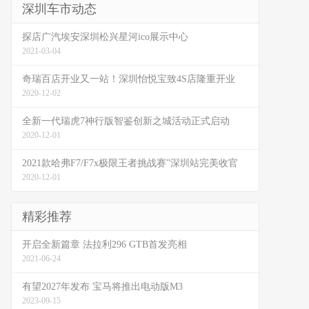
深圳车市动态
探店广汽埃安深圳松兴星河ico展示中心
2021-03-04
奇瑞百店开业又一站！深圳怡悦宝致4S店隆重开业
2020-12-02
全新一代瑞虎7神行版智鉴创新之城活动正式启动
2020-12-01
2021款哈弗F7/F7x极限王者挑战赛”深圳站完美收官
2020-12-01
精彩推荐
开启全新篇章 法拉利296 GTB首发亮相
2021-06-24
有望2027年发布 宝马将推出电动版M3
2023-09-15