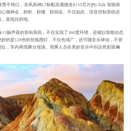
绝口，东风风神L7标配高通骁龙8155芯片的i-Talk 智能座
能心领神会，秒听、秒懂、秒回应。不仅如此，语音控制系统还
线，直抵目的地。
13扬声器的音响系统，不仅实现了360度环绕，还辅以智能动态
妙的是128色科技氛围灯，不仅色域广，还可随音乐律动，不管
到位，车内再现舞台现场。驾乘人员在美妙音乐中到达色彩斑斓