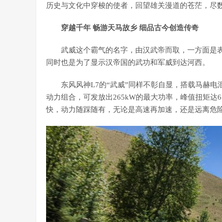
历史与文化中穿梭的使者，回望雄关漫道的苍茫，尽
穿越千年 畅游天马故乡 细品古今创造传奇
武威这个霸气的名字，由汉武帝而取，一方面是表
同时也是为了显示汉帝国的武功和军威到达河西。
东风风神L7的“武威”同样不彰自显，搭载马赫电混
动力组合，可发放出265kW的最大功率，峰值扭矩达6
快，动力随踩随有，无论是高速再加速，还是远离危