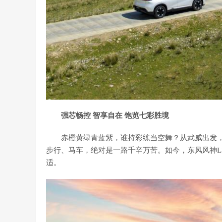
强芯畅控 智享自在 饱览七彩胜境
赤橙黄绿青蓝紫，谁持彩练当空舞？从武威出发，
步行、马车，绝对是一路千辛万苦。如今，东风风神L7 
适。