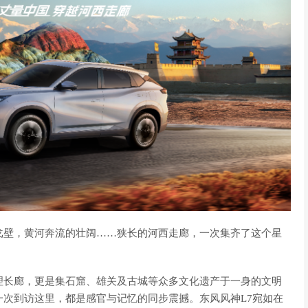
戈壁，黄河奔流的壮阔……狭长的河西走廊，一次集齐了这个星
理长廊，更是集石窟、雄关及古城等众多文化遗产于一身的文明
次到访这里，都是感官与记忆的同步震撼。东风风神L7宛如在