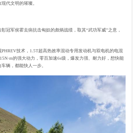
数现代文明的璀璨。
彰冠军侯霍去病抗击匈奴的彪炳战绩，取其“武功军威”之意，
PHREV技术，1.5T超高热效率混动专用发动机与双电机的电混
15N·m的强大动力，零百加速6s级，爆发力强、耐力好，想快能
险车辆，都能快人一步。