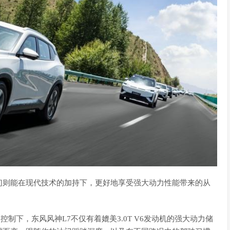
们则能在现代技术的加持下，更好地享受强大动力性能带来的从
方的控制下，东风风神L7不仅有着媲美3.0T V6发动机的强大动力储