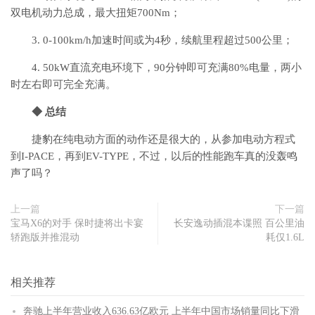
双电机动力总成，最大扭矩700Nm；
3. 0-100km/h加速时间或为4秒，续航里程超过500公里；
4. 50kW直流充电环境下，90分钟即可充满80%电量，两小
时左右即可完全充满。
◆ 总结
捷豹在纯电动方面的动作还是很大的，从参加电动方程式
到I-PACE，再到EV-TYPE，不过，以后的性能跑车真的没轰鸣
声了吗？
上一篇
下一篇
宝马X6的对手 保时捷将出卡宴
长安逸动插混本谍照 百公里油
轿跑版并推混动
耗仅1.6L
相关推荐
奔驰上半年营业收入636.63亿欧元 上半年中国市场销量同比下滑