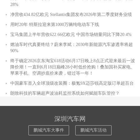
28%
净营收434.82亿欧元 Stellantis集团发布2026年第二季度财务业绩
用时20年 特斯拉迎来第1000万辆纯电动车下线
宝马集团上半年营收622.66亿欧元 中国市场销量同比下降20.4%
燃油车时代真要终结？蔚来李斌：2030年新能源汽车渗透率将超
90%
终于确定2026京东淘宝618活动6月17日晚上8点正式迎来最后一波
降价潮！一直到6月18日巅峰28小时低价抢购！叠加国补买家电、
苹果手机、空调抄底价来袭，错过等一年！
中国豪车首入全球顶级改装圈：极氪9X迈莎锐高定版订单超百台
朗致科技的车辆超声波油耗监控系统如何赋能车队管控？
深圳汽车网
鹏城汽车大事件
鹏城汽车活动