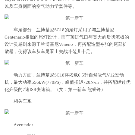
以及车身侧面的空气动力学套件等。
车尾部分，兰博基尼SC18的尾灯采用了与兰博基尼
Centenario相似的尾灯设计，而车顶进气口与宽大的后扰流板的
设计灵感则来源于兰博基尼Veneno，再搭配造型夸张的尾部扩
散器，使得该车从车尾看上去战斗范儿十足。
动力方面，兰博基尼SC18将搭载6.5升自然吸气V12发动
机，最大功率556kW(770PS)，峰值扭矩720N·m，并搭配经过优
化升级的7速ISR变速箱。（文：第一新车 熊睿锋）
相关车系
Aventador