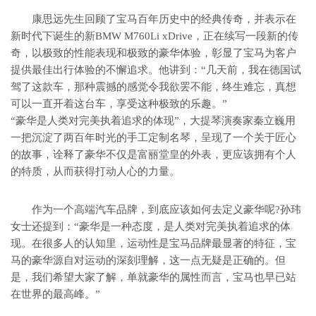
康思远先生回顾了宝马百年历史中的经典传奇，并表示在
新时代下诞生的新BMW M760Li xDrive，正在续写一段新的传
奇，以极致的性能表现和极致的豪华体验，彰显了宝马为客户
提供最佳出行体验的不懈追求。他讲到：“几天前，我在德国试
驾了这款车，那种震撼的感觉令我欲罢不能，终生难忘，真想
可以一直开着这台车，享受这种极致的乐趣。”
“豪华是人类对完美执着追求的体现”，大提琴演奏家秦立巍用
一把沉淀了两百年时光的手工定制名琴，呈现了一个关于匠心
的故事，诠释了豪华不仅是富丽堂皇的外表，更应该拥有个人
的特质，从而获得打动人心的力量。
作为一个高端汽车品牌，到底应该如何去定义豪华呢?孙玮
女士还提到：“豪华是一种态度，是人类对完美执着追求的体
现。在很多人的认知里，运动性是宝马品牌最显著的特征，宝
马的豪华源自对运动的深刻理解，这一点无疑是正确的。但
是，我们希望大家了解，单就豪华的属性而言，宝马也早已站
在世界的最高峰。”