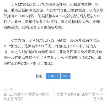
宝马M760Li xDrive在内饰方面针对运动和豪华感进行升
级。采用全新的黑色顶篷、M款方向盘配以换挡拨片，仪表盘底
部拥有M 760Li标识，迎宾踏板与iDrive控制旋钮后方配以V12
标识。此外，新车还配备主动巡航、车道保持辅助系统、刹车
辅助系统、3D视图及全景影像等功能。
动力方面，宝马M760Li xDrive搭载一台6.6升双涡轮增压
V12发动机，最大功率441千瓦，峰值扭矩799牛米。传动方
面，与之匹配的是8速自动变速箱，并配备四驱系统将新车打造
成一台有史以来最快的宝马汽车，百公里加速时间为3.7秒，最
高时速250公里/小时(电子限速)。
标签：
上市新车
宝马
上一篇
下一篇
宝马正式发布了4系家族中期改
华晨华瑞蒂阿兹7座版车型今年4
款车型的官图
月上市