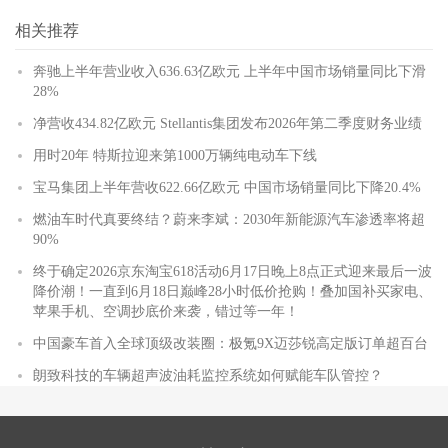
相关推荐
奔驰上半年营业收入636.63亿欧元 上半年中国市场销量同比下滑
28%
净营收434.82亿欧元 Stellantis集团发布2026年第二季度财务业绩
用时20年 特斯拉迎来第1000万辆纯电动车下线
宝马集团上半年营收622.66亿欧元 中国市场销量同比下降20.4%
燃油车时代真要终结？蔚来李斌：2030年新能源汽车渗透率将超
90%
终于确定2026京东淘宝618活动6月17日晚上8点正式迎来最后一波
降价潮！一直到6月18日巅峰28小时低价抢购！叠加国补买家电、
苹果手机、空调抄底价来袭，错过等一年！
中国豪车首入全球顶级改装圈：极氪9X迈莎锐高定版订单超百台
朗致科技的车辆超声波油耗监控系统如何赋能车队管控？