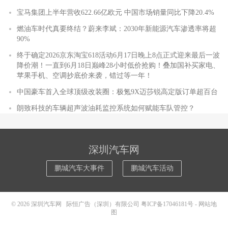
宝马集团上半年营收622.66亿欧元 中国市场销量同比下降20.4%
燃油车时代真要终结？蔚来李斌：2030年新能源汽车渗透率将超
90%
终于确定2026京东淘宝618活动6月17日晚上8点正式迎来最后一波
降价潮！一直到6月18日巅峰28小时低价抢购！叠加国补买家电、
苹果手机、空调抄底价来袭，错过等一年！
中国豪车首入全球顶级改装圈：极氪9X迈莎锐高定版订单超百台
朗致科技的车辆超声波油耗监控系统如何赋能车队管控？
深圳汽车网
鹏城汽车大事件
鹏城汽车活动
© 2026
深圳汽车网
际恒广告（深圳）有限公司
粤ICP备17046181号
-
网站地
图