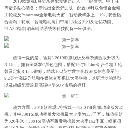
2019款途观L将全系标配无钥匙进入、一键启动、电子驻车
等诸多贴心装备；新推出全景舒适版，配置18吋双色铝合金精
工轮毂及Panorama全景电动天窗；智动豪华版上，19吋双色铝
合金精工轮毂，智能电动尾门带尾门延迟关闭及记忆功能、
PLA3.0智能泊车辅助系统等科技配备一应俱全。
值得一提的是，途观L 2019款旗舰版及尊崇旗舰版升级为
R-Line，拥有全新双C黑色包围，搭配19吋R-Line铝合金精工轮
毂及定制R-Line徽标，酷炫10.2英寸数字化仪表盘信息显示与
9.2英寸高级导航和多媒体交互系统大屏联动，以更运动的造型
以及越级配置刷新高端中型SUV市场的标杆。
动力方面，2018款途观L将搭载一台2.0TSI高/低功率版发动
机，其中330TSI低功率版发动机最大功率为137千瓦，峰值扭矩
为320牛米；380TSI高功率版发动机最大功率162千瓦，峰值扭