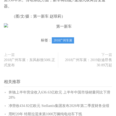
矩350牛米。传动系统方面，新车将匹配7速湿式双离合变速
器。
（图/文/摄：第一新车 赵琅莉）
标签：
2018广州车展
上一篇
下一篇
2018广州车展：东风标致508L正
2018广州车展：2019款途昂售
式发布
30.89万起
相关推荐
奔驰上半年营业收入636.63亿欧元 上半年中国市场销量同比下滑
28%
净营收434.82亿欧元 Stellantis集团发布2026年第二季度财务业绩
用时20年 特斯拉迎来第1000万辆纯电动车下线