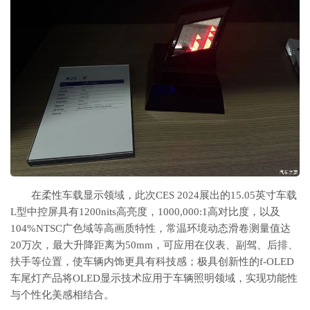
在柔性车载显示领域，此次CES 2024展出的15.05英寸车载
L型中控屏具有1200nits高亮度，1000,000:1高对比度，以及
104%NTSC广色域等高画质特性，常温环境动态滑卷测量值达
20万次，最大升降距离为50mm，可应用在仪表、副驾、后排、
扶手等位置，使车辆内饰更具有科技感；极具创新性的f-OLED
车尾灯产品将OLED显示技术应用于车辆照明领域，实现功能性
与个性化美感相结合。