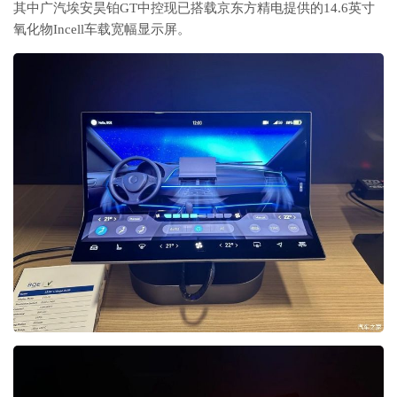
其中广汽埃安昊铂GT中控现已搭载京东方精电提供的14.6英寸
氧化物Incell车载宽幅显示屏。