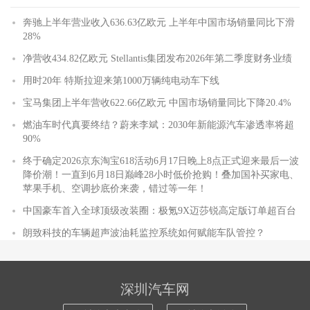
奔驰上半年营业收入636.63亿欧元 上半年中国市场销量同比下滑
28%
净营收434.82亿欧元 Stellantis集团发布2026年第二季度财务业绩
用时20年 特斯拉迎来第1000万辆纯电动车下线
宝马集团上半年营收622.66亿欧元 中国市场销量同比下降20.4%
燃油车时代真要终结？蔚来李斌：2030年新能源汽车渗透率将超
90%
终于确定2026京东淘宝618活动6月17日晚上8点正式迎来最后一波
降价潮！一直到6月18日巅峰28小时低价抢购！叠加国补买家电、
苹果手机、空调抄底价来袭，错过等一年！
中国豪车首入全球顶级改装圈：极氪9X迈莎锐高定版订单超百台
朗致科技的车辆超声波油耗监控系统如何赋能车队管控？
深圳汽车网