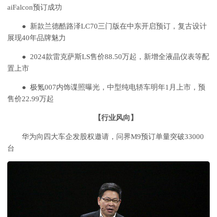
aiFalcon预订成功
● 新款兰德酷路泽LC70三门版在中东开启预订，复古设计
展现40年品牌魅力
● 2024款雷克萨斯LS售价88.50万起，新增全液晶仪表等配
置上市
● 极氪007内饰谍照曝光，中型纯电轿车明年1月上市，预
售价22.99万起
【行业风向】
华为向四大车企发股权邀请，问界M9预订单量突破33000
台