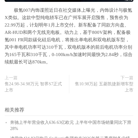
极氪007内饰谍照近日在社交媒体上曝光，内饰设计与极氪
X类似。这款中型纯电轿车已在广州车展开启预售，预售价为
22.99万起，计划明年1月上市交付。新车配备了同款方向盘、
AR-HUD和两个无线充电板。动力上，基于800V架构，配备极
氪001 FR同款碳化硅后电机，将推出单电机和双电机版车型，
其中单电机功率可达310千瓦，双电机版本的前后电机功率分别
为165千瓦和310千瓦，0-100km/h加速时间最快为2.84秒，综合
续航最长可达870km。
上一篇
下一篇
售24.98-34.98万元 智界S7正式
售10.98万起 五菱凯捷新增车型
上市
上市
相关推荐
奔驰上半年营业收入636.63亿欧元 上半年中国市场销量同比下滑
28%