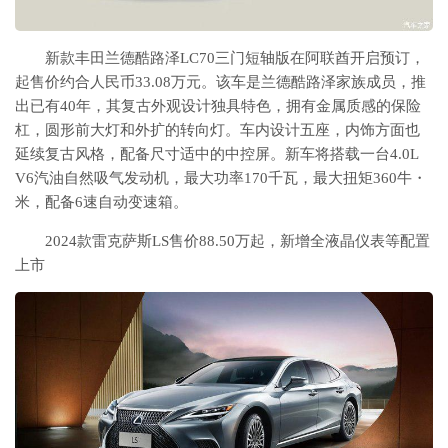
新款丰田兰德酷路泽LC70三门短轴版在阿联酋开启预订，
起售价约合人民币33.08万元。该车是兰德酷路泽家族成员，推
出已有40年，其复古外观设计独具特色，拥有金属质感的保险
杠，圆形前大灯和外扩的转向灯。车内设计五座，内饰方面也
延续复古风格，配备尺寸适中的中控屏。新车将搭载一台4.0L
V6汽油自然吸气发动机，最大功率170千瓦，最大扭矩360牛・
米，配备6速自动变速箱。
2024款雷克萨斯LS售价88.50万起，新增全液晶仪表等配置
上市