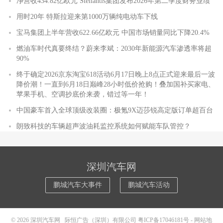
净营收434.82亿欧元 Stellantis集团发布2026年第二季度财务业绩
用时20年 特斯拉迎来第1000万辆纯电动车下线
宝马集团上半年营收622.66亿欧元 中国市场销量同比下降20.4%
燃油车时代真要终结？蔚来李斌：2030年新能源汽车渗透率将超
90%
终于确定2026京东淘宝618活动6月17日晚上8点正式迎来最后一波
降价潮！一直到6月18日巅峰28小时低价抢购！叠加国补买家电、
苹果手机、空调抄底价来袭，错过等一年！
中国豪车首入全球顶级改装圈：极氪9X迈莎锐高定版订单超百台
朗致科技的车辆超声波油耗监控系统如何赋能车队管控？
深圳汽车网
鹏城汽车大事件
鹏城汽车活动
© 2026
深圳汽车网
际恒广告（深圳）有限公司
粤ICP备17046181号
-
网站地