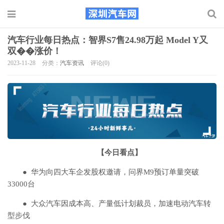
汽车行业每日热点：智界S7售24.98万起 Model Y又
双��涨价！
2023-11-28
分类：
汽车资讯
评论(0)
【今日看点】
● 华为向四大车企发股权邀请，问界M9预订单量突破
33000台
● 大众汽车因成本高、产量低计划裁员，加速电动汽车转
型步伐