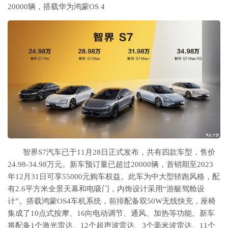
20000辆，搭载华为鸿蒙OS 4
智界S7汽车已于11月28日正式发布，共有四款车型，售价
24.98-34.98万元。新车预订量已超过20000辆，首销期至2023
年12月31日可享55000元购车权益。此车为中大型轿跑风格，配
有2.6平方米全景天幕和电吸门，内饰设计采用“游艇驾舱设
计”。搭载鸿蒙OS4车机系统，前排配备双50W无线快充，座椅
集成了10点式按摩、16向电动调节、通风、加热等功能。新车
将配备1个激光雷达、12个超声波雷达、3个毫米波雷达、11个