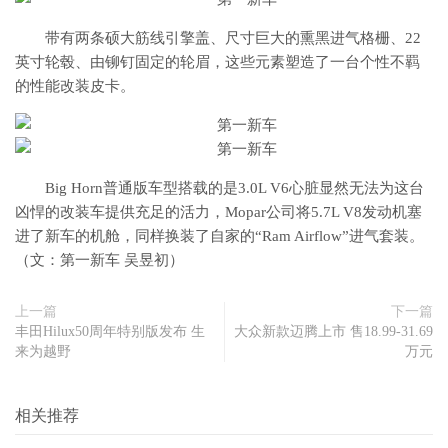
带有两条硕大筋线引擎盖、尺寸巨大的熏黑进气格栅、22
英寸轮毂、由铆钉固定的轮眉，这些元素塑造了一台个性不羁
的性能改装皮卡。
Big Horn普通版车型搭载的是3.0L V6心脏显然无法为这台
凶悍的改装车提供充足的活力，Mopar公司将5.7L V8发动机塞
进了新车的机舱，同样换装了自家的“Ram Airflow”进气套装。
（文：第一新车 吴昱初）
上一篇
下一篇
丰田Hilux50周年特别版发布 生
大众新款迈腾上市 售18.99-31.69
来为越野
万元
相关推荐