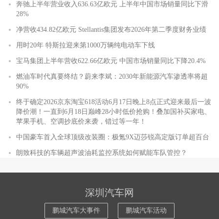
奔驰上半年营业收入636.63亿欧元 上半年中国市场销量同比下滑
28%
净营收434.82亿欧元 Stellantis集团发布2026年第二季度财务业绩
用时20年 特斯拉迎来第1000万辆纯电动车下线
宝马集团上半年营收622.66亿欧元 中国市场销量同比下降20.4%
燃油车时代真要终结？蔚来李斌：2030年新能源汽车渗透率将超
90%
终于确定2026京东淘宝618活动6月17日晚上8点正式迎来最后一波
降价潮！一直到6月18日巅峰28小时低价抢购！叠加国补买家电、
苹果手机、空调抄底价来袭，错过等一年！
中国豪车首入全球顶级改装圈：极氪9X迈莎锐高定版订单超百台
朗致科技的车辆超声波油耗监控系统如何赋能车队管控？
深圳汽车网
鹏城汽车大事件
鹏城汽车活动