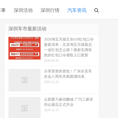
车事
深圳活动
深圳行情
汽车资讯
深圳车市最新活动
2026淘宝天猫京东618红包口令
最新清单：京东淘宝天猫最后
一波红包怎么领？最新实测有
效的红包口令领取入口更新
2026-06-10
分享荣誉的喜悦！广东长安车
友会八周年庆典圆满结束
2020-12-22
众新聚力菱动鹏城 广汽三菱深
圳众菱店正式开业
2020-12-15