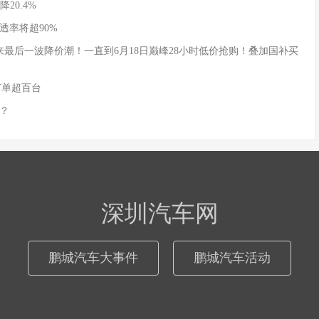
20.4%
透率将超90%
式迎来最后一波降价潮！一直到6月18日巅峰28小时低价抢购！叠加国补买
订单超百台
？
深圳汽车网
鹏城汽车大事件
鹏城汽车活动