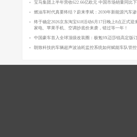
宝马集团上半年营收622.66亿欧元 中国市场销量同比下降
燃油车时代真要终结？蔚来李斌：2030年新能源汽车渗
终于确定2026京东淘宝618活动6月17日晚上8点正
家电、苹果手机、空调抄底价来袭，错过等一年！
中国豪车首入全球顶级改装圈：极氪9X迈莎锐高定版
朗致科技的车辆超声波油耗监控系统如何赋能车队管控