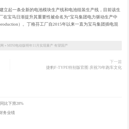
地块将建立起一条全新的电池模块生产线和电池组装生产线，目前该生
工厂在宝马日渐提升其重要性被命名为“宝马集团电力驱动生产中
tric drive production）。丁格芬工厂自2015年以来一直为宝马集团插电混
车网
»
MINI电动版明年11月实现量产 有望国产
下一篇
捷豹F-TYPE特别版官图 庆祝70年跑车文化
同比下滑28%
季度财务业绩