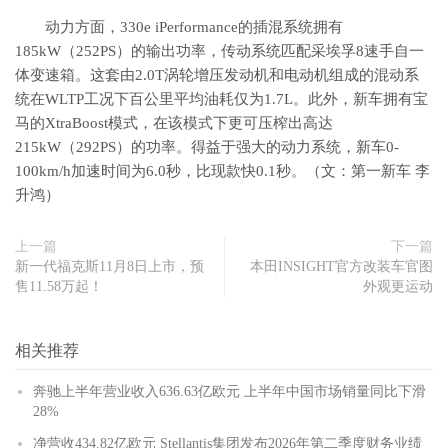
动力方面，330e iPerformance的插混系统拥有
185kW（252PS）的输出功率，传动系统匹配采埃孚8速手自一
体变速箱。这套由2.0T涡轮增压发动机和电动机组成的混动系
统在WLTP工况下百公里平均油耗仅为1.7L。此外，新车拥有宝
马的XtraBoost模式，在该模式下更可压榨出高达
215kW（292PS）的功率。得益于强大的动力系统，新车0-
100km/h加速时间为6.0秒，比现款快0.1秒。（文：第一新车 李
升鸿）
上一篇
下一篇
新一代福克斯11月8日上市，预
本田INSIGHT官方改装车官图
售11.58万起！
外观更运动
相关推荐
奔驰上半年营业收入636.63亿欧元 上半年中国市场销量同比下滑
28%
净营收434.82亿欧元 Stellantis集团发布2026年第二季度财务业绩