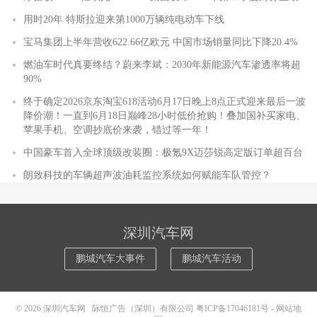
用时20年 特斯拉迎来第1000万辆纯电动车下线
宝马集团上半年营收622.66亿欧元 中国市场销量同比下降20.4%
燃油车时代真要终结？蔚来李斌：2030年新能源汽车渗透率将超
90%
终于确定2026京东淘宝618活动6月17日晚上8点正式迎来最后一波
降价潮！一直到6月18日巅峰28小时低价抢购！叠加国补买家电、
苹果手机、空调抄底价来袭，错过等一年！
中国豪车首入全球顶级改装圈：极氪9X迈莎锐高定版订单超百台
朗致科技的车辆超声波油耗监控系统如何赋能车队管控？
深圳汽车网
鹏城汽车大事件
鹏城汽车活动
© 2026
深圳汽车网
际恒广告（深圳）有限公司
粤ICP备17046181号
-
网站地