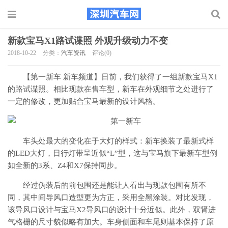
新款宝马X1路试谍照 外观升级动力不变
2018-10-22
分类：
汽车资讯
评论(0)
【第一新车 新车频道】日前，我们获得了一组新款宝马X1
的路试谍照。相比现款在售车型，新车在外观细节之处进行了
一定的修改，更加贴合宝马最新的设计风格。
车头处最大的变化在于大灯的样式：新车换装了最新式样
的LED大灯，日行灯带呈近似“L”型，这与宝马旗下最新车型例
如全新的3系、Z4和X7保持同步。
经过伪装后的前包围还是能让人看出与现款包围有所不
同，其中间导风口造型更为方正，采用全黑涂装。对比发现，
该导风口设计与宝马X2导风口的设计十分近似。此外，双肾进
气格栅的尺寸貌似略有加大。车身侧面和车尾则基本保持了原