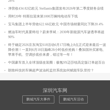
28%
净营收434.82亿欧元 Stellantis集团发布2026年第二季度财务业绩
用时20年 特斯拉迎来第1000万辆纯电动车下线
宝马集团上半年营收622.66亿欧元 中国市场销量同比下降20.4%
燃油车时代真要终结？蔚来李斌：2030年新能源汽车渗透率将超
90%
终于确定2026京东淘宝618活动6月17日晚上8点正式迎来最后一波
降价潮！一直到6月18日巅峰28小时低价抢购！叠加国补买家电、
苹果手机、空调抄底价来袭，错过等一年！
中国豪车首入全球顶级改装圈：极氪9X迈莎锐高定版订单超百台
朗致科技的车辆超声波油耗监控系统如何赋能车队管控？
深圳汽车网
鹏城汽车大事件
鹏城汽车活动