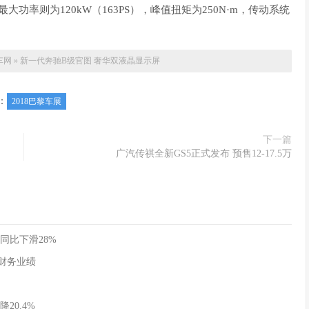
0的最大功率则为120kW（163PS），峰值扭矩为250N·m，传动系统
车网
»
新一代奔驰B级官图 奢华双液晶显示屏
：
2018巴黎车展
下一篇
广汽传祺全新GS5正式发布 预售12-17.5万
同比下滑28%
季度财务业绩
20.4%