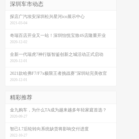
深圳车市动态
探店广汽埃安深圳松兴星河ico展示中心
2021-03-04
奇瑞百店开业又一站！深圳怡悦宝致4S店隆重开业
2020-12-02
全新一代瑞虎7神行版智鉴创新之城活动正式启动
2020-12-01
2021款哈弗F7/F7x极限王者挑战赛”深圳站完美收官
2020-12-01
精彩推荐
金九购车，为什么TA成为越来越多年轻家庭首选？
2020-09-27
智己L7后轮转向系统缺货将影响交付进度
2022-10-27