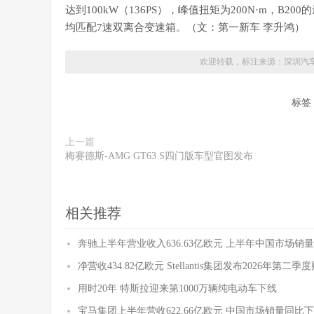
达到100kW（136PS），峰值扭矩为200N·m，B20
均匹配7速双离合变速箱。（文：第一新车 李升鸿）
欢迎转载，标注来源：
深圳汽
标签
上一篇
梅赛德斯-AMG GT63 S四门版车型官图发布
相关推荐
奔驰上半年营业收入636.63亿欧元 上半年中国市场销量
净营收434.82亿欧元 Stellantis集团发布2026年第二
用时20年 特斯拉迎来第1000万辆纯电动车下线
宝马集团上半年营收622.66亿欧元 中国市场销量同比下降