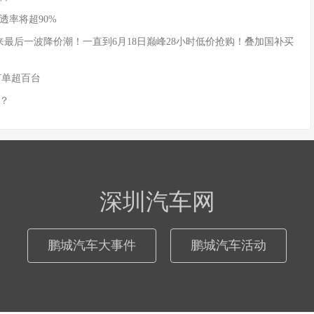
透率将超90%
式迎来最后一波降价潮！一直到6月18日巅峰28小时低价抢购！叠加国补买
订单超百台
？
深圳汽车网
鹏城汽车大事件
鹏城汽车活动