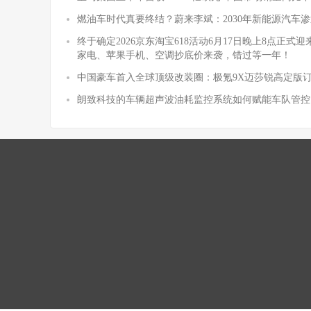
燃油车时代真要终结？蔚来李斌：2030年新能源汽车渗
终于确定2026京东淘宝618活动6月17日晚上8点正
家电、苹果手机、空调抄底价来袭，错过等一年！
中国豪车首入全球顶级改装圈：极氪9X迈莎锐高定版
朗致科技的车辆超声波油耗监控系统如何赋能车队管控