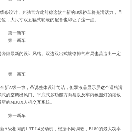
动线条设计，奔驰官方此前称这款全新的B级轿车将充满活力，且
定位，大尺寸双五辐式轮毂的配备也印证了这一点。
是奔驰最新的设计风格。双边双出式镀铬排气布局也营造出一定
与全新A级一致，虽说整体设计简洁，但双液晶显示屏这个逼格满
样式的空调出风口、平底式多功能方向盘以及车内氛围灯的搭载
新的MBUX人机交互系统。
级相同的1.3T L4发动机，根据不同调教，B180的最大功率