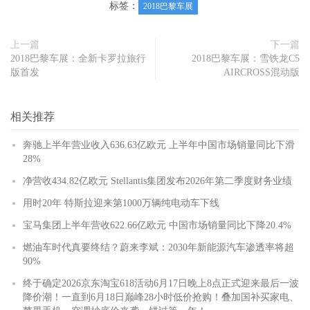
标签：
2018巴黎车展
上一篇
下一篇
2018巴黎车展：全新卡罗拉旅行
2018巴黎车展：雪铁龙C5
版首发
AIRCROSS混动版
相关推荐
奔驰上半年营业收入636.63亿欧元 上半年中国市场销量同比下滑
28%
净营收434.82亿欧元 Stellantis集团发布2026年第二季度财务业绩
用时20年 特斯拉迎来第1000万辆纯电动车下线
宝马集团上半年营收622.66亿欧元 中国市场销量同比下降20.4%
燃油车时代真要终结？蔚来李斌：2030年新能源汽车渗透率将超
90%
终于确定2026京东淘宝618活动6月17日晚上8点正式迎来最后一波
降价潮！一直到6月18日巅峰28小时低价抢购！叠加国补买家电、