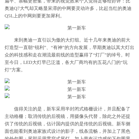
扁平、条幅更密集，带来的视觉效果个人觉得足够给好评：比
奥迪Q7大气却又略显呆滞的中网要灵动许多，比起当红的奥迪
Q5L上的中网则要更加犀利。
来到奥迪一直引以为傲的大灯组。近十几年来奥迪的前大
灯造型一直朝“锐利”、“有神”的方向发展，早期奥迪以其大灯出
众的科技感和走在潮流最前线的造型赢得了“灯厂”的绰号。时
至今日，LED大灯早已泛滥，各大厂商均有的五花八门的“玩
灯”方案。
值得关注的是，新车采用半封闭式格栅设计，并且配备了
主动格栅；取消传统的后视镜，用摄像头代替，除此之外还提
供了传统的后视镜，估计国内提供的是传统的后视镜。新车侧
面也能看到奥迪家族式设计的影子，线条流畅，并加上了黑色
的外包围；尾部采用贯穿式尾灯，加上带有运功感的下包围显