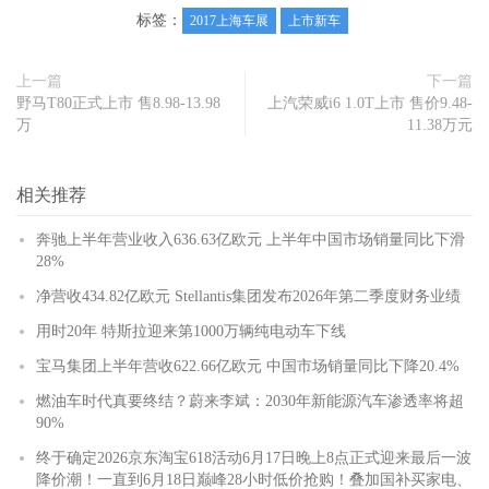
标签：
2017上海车展
上市新车
上一篇
下一篇
野马T80正式上市 售8.98-13.98
上汽荣威i6 1.0T上市 售价9.48-
万
11.38万元
相关推荐
奔驰上半年营业收入636.63亿欧元 上半年中国市场销量同比下滑
28%
净营收434.82亿欧元 Stellantis集团发布2026年第二季度财务业绩
用时20年 特斯拉迎来第1000万辆纯电动车下线
宝马集团上半年营收622.66亿欧元 中国市场销量同比下降20.4%
燃油车时代真要终结？蔚来李斌：2030年新能源汽车渗透率将超
90%
终于确定2026京东淘宝618活动6月17日晚上8点正式迎来最后一波
降价潮！一直到6月18日巅峰28小时低价抢购！叠加国补买家电、