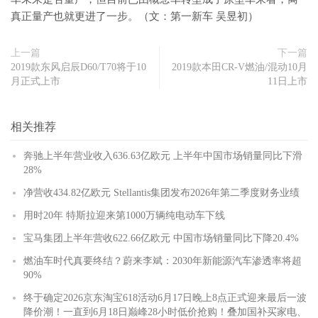
真正量产也就更进了一步。（文：第一新车 吴昱初）
上一篇
下一篇
2019款东风启辰D60/T70将于10
2019款本田CR-V燃油/混动10月
月正式上市
11日上市
相关推荐
奔驰上半年营业收入636.63亿欧元 上半年中国市场销量同比下滑
28%
净营收434.82亿欧元 Stellantis集团发布2026年第二季度财务业绩
用时20年 特斯拉迎来第1000万辆纯电动车下线
宝马集团上半年营收622.66亿欧元 中国市场销量同比下降20.4%
燃油车时代真要终结？蔚来李斌：2030年新能源汽车渗透率将超
90%
终于确定2026京东淘宝618活动6月17日晚上8点正式迎来最后一波
降价潮！一直到6月18日巅峰28小时低价抢购！叠加国补买家电、