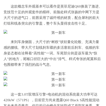
这款概念车外观基本可以看作是英菲尼迪Q60换装了激进、
竞技范十足的外观套件的模样。前脸处样式张扬的中网下方是
大尺寸的进气口，前唇采用了碳纤维的材质，配合犀利的前大
灯组和线条突出的引擎盖，整个车头显得攻击性十足。
来到车身侧面，大尺寸的“树杈”状轻量化轮毂、充满力量
感的腰线、带大尺寸划线刹车碟的多活塞前后刹车、低矮的车
身姿态都在诠释着“高性能”一词。车尾部分则是该车最为“惊
人”的地方，尾喉口径巨大的“中出”排气、样式夸张的尾翼和后
包围都带来了强烈的战斗气息。
这一套3.0T双增压引擎+电动机的混动系统最大功率可达
420kW（571PS），目前官方尚未透露Q60 Black S高性能混动
车未来是否量产，但目前已由概念车转型成了原型车来看，离