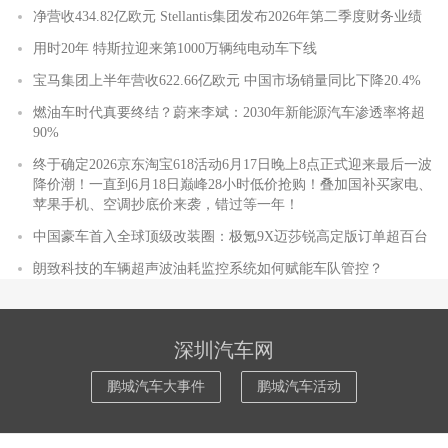
净营收434.82亿欧元 Stellantis集团发布2026年第二季度财务业绩
用时20年 特斯拉迎来第1000万辆纯电动车下线
宝马集团上半年营收622.66亿欧元 中国市场销量同比下降20.4%
燃油车时代真要终结？蔚来李斌：2030年新能源汽车渗透率将超
90%
终于确定2026京东淘宝618活动6月17日晚上8点正式迎来最后一波
降价潮！一直到6月18日巅峰28小时低价抢购！叠加国补买家电、
苹果手机、空调抄底价来袭，错过等一年！
中国豪车首入全球顶级改装圈：极氪9X迈莎锐高定版订单超百台
朗致科技的车辆超声波油耗监控系统如何赋能车队管控？
深圳汽车网
鹏城汽车大事件
鹏城汽车活动