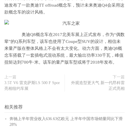
迪发布了一款奥迪TT offroad概念车，预计未来奥迪Q4会采用这
款概念车的设计风格。
奥迪Q8概念车在2017北美车展上正式发布，作为“偶数
辈”的Q系列车型，该车也使用了Coupe型SUV的设计，相信未
来量产版在整体风格上不会有太大变化。动力方面，奥迪Q8概
念车搭载了一套插电式混动系统，最大输出功率330千瓦，峰值
扭矩达到700牛·米。该车的量产版车型或将于2018年发布。
上一篇
下一篇
3.5T V6 雷克萨斯LS 500 F Spor
外观造型更大气 新一代昂科雷
亮相纽约车展
正式亮相
相关推荐
奔驰上半年营业收入636.63亿欧元 上半年中国市场销量同比下滑
28%