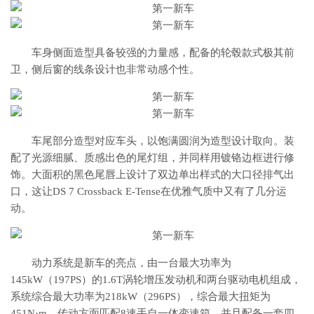
车身侧面造型具备较强的力量感，配备的轮毂款式极其前
卫，侧后窗的线条设计也非常动感个性。
车尾部分造型对应车头，以饱满圆润为造型设计取向。装
配了光源细腻、质感出色的尾灯组，并同样用镀铬边框进行修
饰。大面积的黑色尾唇上设计了双边单出样式的大口径排气出
口，这让DS 7 Crossback E-Tense在优雅气质中又有了几分运
动。
动力系统是新车的亮点，由一台最大功率为
145kW（197PS）的1.6T涡轮增压发动机和两台驱动电机组成，
系统综合最大功率为218kW（296PS），综合最大扭矩为
451N·m。传动方面匹配8速手自一体变速箱，并且配备一套四