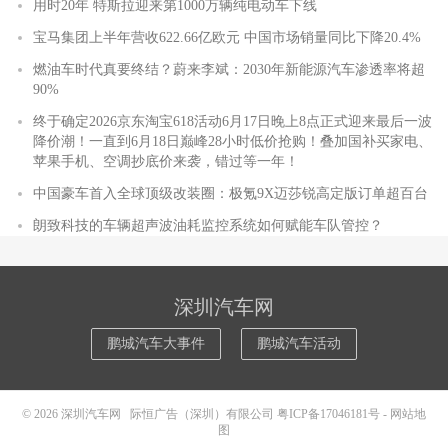
用时20年 特斯拉迎来第1000万辆纯电动车下线
宝马集团上半年营收622.66亿欧元 中国市场销量同比下降20.4%
燃油车时代真要终结？蔚来李斌：2030年新能源汽车渗透率将超
90%
终于确定2026京东淘宝618活动6月17日晚上8点正式迎来最后一波
降价潮！一直到6月18日巅峰28小时低价抢购！叠加国补买家电、
苹果手机、空调抄底价来袭，错过等一年！
中国豪车首入全球顶级改装圈：极氪9X迈莎锐高定版订单超百台
朗致科技的车辆超声波油耗监控系统如何赋能车队管控？
深圳汽车网
鹏城汽车大事件
鹏城汽车活动
© 2026
深圳汽车网
际恒广告（深圳）有限公司
粤ICP备17046181号
-
网站地
图