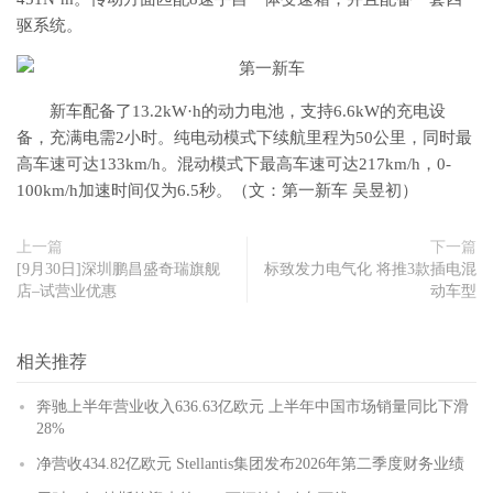
驱系统。
新车配备了13.2kW·h的动力电池，支持6.6kW的充电设
备，充满电需2小时。纯电动模式下续航里程为50公里，同时最
高车速可达133km/h。混动模式下最高车速可达217km/h，0-
100km/h加速时间仅为6.5秒。（文：第一新车 吴昱初）
上一篇
下一篇
[9月30日]深圳鹏昌盛奇瑞旗舰
标致发力电气化 将推3款插电混
店–试营业优惠
动车型
相关推荐
奔驰上半年营业收入636.63亿欧元 上半年中国市场销量同比下滑
28%
净营收434.82亿欧元 Stellantis集团发布2026年第二季度财务业绩