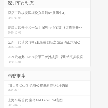
深圳车市动态
探店广汽埃安深圳松兴星河ico展示中心
2021-03-04
奇瑞百店开业又一站！深圳怡悦宝致4S店隆重开业
2020-12-02
全新一代瑞虎7神行版智鉴创新之城活动正式启动
2020-12-01
2021款哈弗F7/F7x极限王者挑战赛”深圳站完美收官
2020-12-01
精彩推荐
同比增405.3% 长城公布澳新市场8月销量
2021-09-16
上海车展首发 宝马XM Label Red官图
2023-04-12