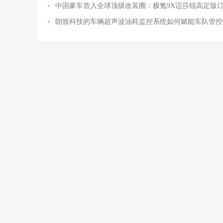
中国豪车首入全球顶级改装圈：极氪9X迈莎锐高定版
朗致科技的车辆超声波油耗监控系统如何赋能车队管控