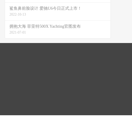
鲨鱼鼻前脸设计 爱驰U6今日正式上市！
2022-10-13
拥抱大海 菲亚特500X Yachting官图发布
2021-07-01