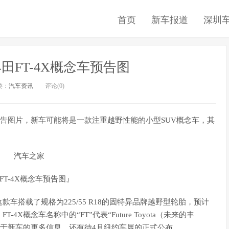
首页
新车报道
深圳
田FT-4X概念车预告图
类：
汽车资讯
评论(0)
预告图片，新车可能将是一款注重越野性能的小型SUV概念车，其
FT-4X概念车预告图』
载了规格为225/55 R18的固特异品牌越野型轮胎，预计
X概念车名称中的“FT”代表“Future Toyota（未来的丰
关于新车的更多信息，还有待4月纽约车展的正式公布。