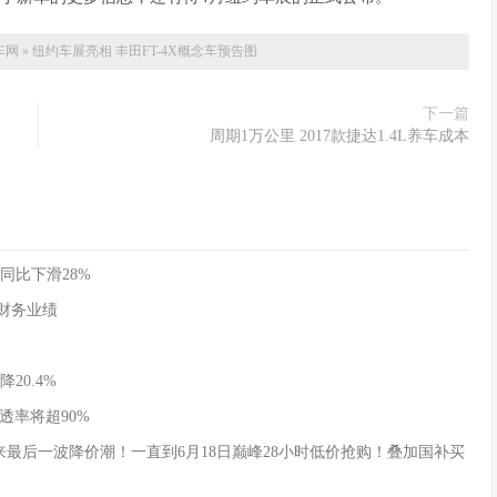
车网
»
纽约车展亮相 丰田FT-4X概念车预告图
下一篇
周期1万公里 2017款捷达1.4L养车成本
同比下滑28%
季度财务业绩
20.4%
透率将超90%
式迎来最后一波降价潮！一直到6月18日巅峰28小时低价抢购！叠加国补买