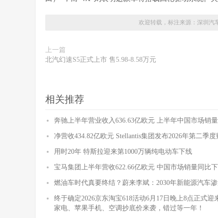
欢迎转载，标注来源：
深圳汽
上一篇
北汽幻速S5正式上市 售5.98-8.58万元
相关推荐
奔驰上半年营业收入636.63亿欧元 上半年中国市场销量
净营收434.82亿欧元 Stellantis集团发布2026年第二
用时20年 特斯拉迎来第1000万辆纯电动车下线
宝马集团上半年营收622.66亿欧元 中国市场销量同比下降
燃油车时代真要终结？蔚来李斌：2030年新能源汽车渗
终于确定2026京东淘宝618活动6月17日晚上8点正
家电、苹果手机、空调抄底价来袭，错过等一年！