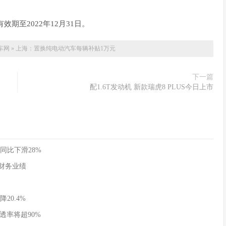
效期至2022年12月31日。
车网
»
上海：置换纯电动汽车每辆补贴1万元
下一篇
配1.6T发动机 新款瑞虎8 PLUS今日上市
同比下滑28%
季度财务业绩
20.4%
透率将超90%