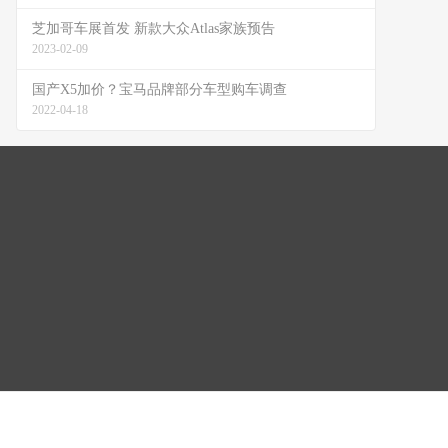
芝加哥车展首发 新款大众Atlas家族预告
2023-02-09
国产X5加价？宝马品牌部分车型购车调查
2022-04-18