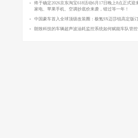
终于确定2026京东淘宝618活动6月17日晚上8点正
家电、苹果手机、空调抄底价来袭，错过等一年！
中国豪车首入全球顶级改装圈：极氪9X迈莎锐高定版
朗致科技的车辆超声波油耗监控系统如何赋能车队管控