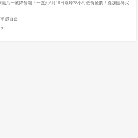
式迎来最后一波降价潮！一直到6月18日巅峰28小时低价抢购！叠加国补买
订单超百台
？