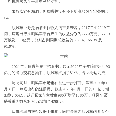
车司机借顺风车平台牟利的动机。
虽然监管有漏洞，但嘀嗒并没有停下扩张顺风车业务的步
伐。
顺风车业务是嘀嗒出行收入的主要来源，2017年至2019年
间，嘀嗒出行从顺风车平台产生的收益分别为2770万元、7790
万以及5.33亿元，分别占到同期总收益的56.6%、66.3%及
91.9%。
2021年，嘀嗒补充了招股书，显示2020年全年嘀嗒出行90
亿元的出行交易总额中，顺风车占据了81亿，占比高达九成。
与此同时，顺风车市场也在被进一步打开。截至2020年12
月31日，嘀嗒出行的注册用户数由2020年6月30日的1.8亿，增
加到2.05亿；认证私家车主数由980万增至1080万；顺风车累计
搭乘乘客数从3670万增加至4200万。
从市占率与乘客数据上来看，嘀嗒是国内顺风车的龙头企