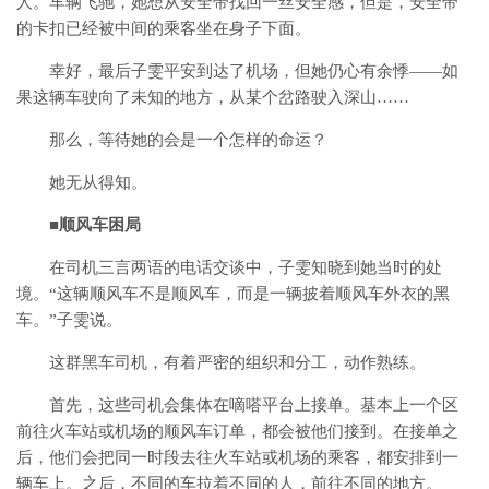
人。车辆飞驰，她想从安全带找回一丝安全感，但是，安全带
的卡扣已经被中间的乘客坐在身子下面。
幸好，最后子雯平安到达了机场，但她仍心有余悸――如
果这辆车驶向了未知的地方，从某个岔路驶入深山……
那么，等待她的会是一个怎样的命运？
她无从得知。
■
顺风车困局
在司机三言两语的电话交谈中，子雯知晓到她当时的处
境。“这辆顺风车不是顺风车，而是一辆披着顺风车外衣的黑
车。”子雯说。
这群黑车司机，有着严密的组织和分工，动作熟练。
首先，这些司机会集体在嘀嗒平台上接单。基本上一个区
前往火车站或机场的顺风车订单，都会被他们接到。在接单之
后，他们会把同一时段去往火车站或机场的乘客，都安排到一
辆车上。之后，不同的车拉着不同的人，前往不同的地方。