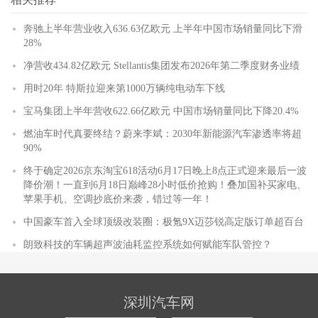
奔驰上半年营业收入636.63亿欧元 上半年中国市场销量同比下滑
28%
净营收434.82亿欧元 Stellantis集团发布2026年第二季度财务业绩
用时20年 特斯拉迎来第1000万辆纯电动车下线
宝马集团上半年营收622.66亿欧元 中国市场销量同比下降20.4%
燃油车时代真要终结？蔚来李斌：2030年新能源汽车渗透率将超
90%
终于确定2026京东淘宝618活动6月17日晚上8点正式迎来最后一波
降价潮！一直到6月18日巅峰28小时低价抢购！叠加国补买家电、
苹果手机、空调抄底价来袭，错过等一年！
中国豪车首入全球顶级改装圈：极氪9X迈莎锐高定版订单超百台
朗致科技的车辆超声波油耗监控系统如何赋能车队管控？
深圳汽车网