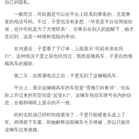
自己的隐私。
一般而言，司机都是可以在平台上联系到乘客的，无需乘
客的电话号码。不过，子雯也没有多想，“毕竟是平台信用做担
保，也许司机是为了方便联系” 。但事后在别人的提醒下，她才
意识到，这是一种堪称危险的举动。
在沟通后，子雯看了下订单，上面显示“司机有亲友同
行”。这种情况子雯之前也经历过，既然是顺风车，子雯自然懂
顺风车的规矩。
第二天，在两通电话之后，子雯见到了这辆顺风车。
平台上，显示这辆顺风车的车型是“雪佛兰科鲁泽”，但实
际上开过来的车型却是“起亚K3”。这辆车包括车牌号在内的信
息，全都和嘀嗒上显示的不一致。
此时去机场已经时间很紧张了，子雯只能硬着头皮上了
车。师傅摇下车窗，和她解释说那辆车今天维修，所以只能开
这辆车过来接她。