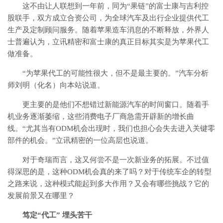
这不由让人联想到一年前，同为“果链”的富士康与吉利控
股联手，双方成立合资公司，为全球汽车及出行企业提供代工
生产及定制顾问服务。随着苹果造车消息的不断释放，外界人
士普遍认为，立讯精密和富士康的真正目标其实是为苹果代工
做准备。
“为苹果代工的可能性很大，但不是最主要的。”汽车分析
师刘明（化名）向本站说道。
更主要的是他们不想错过新能源汽车的时间窗口。随着手
机业务逐渐萎缩，这些消费电子厂商急需开辟新的增长曲
线。“尤其当有ODM机会出现时，我们也担心会失去进入关键零
部件的机会。”立讯精密的一位高层也说道。
对于奇瑞而言，这又何尝不是一次新业务的拓展。不过值
得深思的是，这种ODM机会真的来了吗？对于传统车企的转型
之路来说，这种模式能起到多大作用？又会有哪些挑战？它的
发展前景又在哪里？
笃定“代工” 埋头苦干