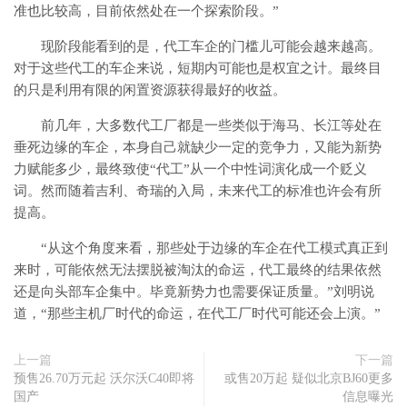
准也比较高，目前依然处在一个探索阶段。”
现阶段能看到的是，代工车企的门槛儿可能会越来越高。
对于这些代工的车企来说，短期内可能也是权宜之计。最终目
的只是利用有限的闲置资源获得最好的收益。
前几年，大多数代工厂都是一些类似于海马、长江等处在
垂死边缘的车企，本身自己就缺少一定的竞争力，又能为新势
力赋能多少，最终致使“代工”从一个中性词演化成一个贬义
词。然而随着吉利、奇瑞的入局，未来代工的标准也许会有所
提高。
“从这个角度来看，那些处于边缘的车企在代工模式真正到
来时，可能依然无法摆脱被淘汰的命运，代工最终的结果依然
还是向头部车企集中。毕竟新势力也需要保证质量。”刘明说
道，“那些主机厂时代的命运，在代工厂时代可能还会上演。”
上一篇
下一篇
预售26.70万元起 沃尔沃C40即将
或售20万起 疑似北京BJ60更多
国产
信息曝光