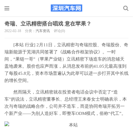
奇瑞、立讯精密搭台唱戏 意在苹果？
2022-02-18
分类：
汽车资讯
评论(0)
[本站 行业] 2月11日，立讯精密与奇瑞控股、奇瑞股份、奇
瑞新能源于芜湖共同签署了《战略合作框架协议》。一时
间，“果链一哥”（苹果产业链）立讯精密下场造车的消息铺天
盖地袭来。股价也应声而涨，从消息发布前的41.05元最高涨到
了每股45.8元，资本市场普遍认为此举可以进一步打开其中长线
的增长空间。
然而隔天，立讯精密就在投资者电话会议中否定了“造
车”的说法，立讯精密董事长、总经理王来春女士明确表示，本
次与奇瑞的战略合作，公司并不造车，而是协同奇瑞开拓另一
个新产业――为别人造好车，即整车ODM模式，俗称“代工”。