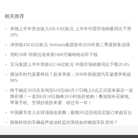
相关推荐
奔驰上半年营业收入636.63亿欧元 上半年中国市场销量同比下滑
28%
净营收434.82亿欧元 Stellantis集团发布2026年第二季度财务业绩
用时20年 特斯拉迎来第1000万辆纯电动车下线
宝马集团上半年营收622.66亿欧元 中国市场销量同比下降20.4%
燃油车时代真要终结？蔚来李斌：2030年新能源汽车渗透率将超
90%
终于确定2026京东淘宝618活动6月17日晚上8点正式迎来最后一波
降价潮！一直到6月18日巅峰28小时低价抢购！叠加国补买家电、
苹果手机、空调抄底价来袭，错过等一年！
中国豪车首入全球顶级改装圈：极氪9X迈莎锐高定版订单超百台
朗致科技的车辆超声波油耗监控系统如何赋能车队管控？