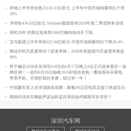
奔驰上半年营业收入636.63亿欧元 上半年中国市场销量同比下滑
28%
净营收434.82亿欧元 Stellantis集团发布2026年第二季度财务业绩
用时20年 特斯拉迎来第1000万辆纯电动车下线
宝马集团上半年营收622.66亿欧元 中国市场销量同比下降20.4%
燃油车时代真要终结？蔚来李斌：2030年新能源汽车渗透率将超
90%
终于确定2026京东淘宝618活动6月17日晚上8点正式迎来最后一波
降价潮！一直到6月18日巅峰28小时低价抢购！叠加国补买家电、
苹果手机、空调抄底价来袭，错过等一年！
中国豪车首入全球顶级改装圈：极氪9X迈莎锐高定版订单超百台
朗致科技的车辆超声波油耗监控系统如何赋能车队管控？
深圳汽车网