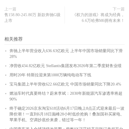
上一篇
下一篇
售158.80-245.80万 新款奔驰G级
《权力的游戏》将成为经典，
上市
6.6万哈弗M6拥有未来！
相关推荐
奔驰上半年营业收入636.63亿欧元 上半年中国市场销量同比下滑
28%
净营收434.82亿欧元 Stellantis集团发布2026年第二季度财务业绩
用时20年 特斯拉迎来第1000万辆纯电动车下线
宝马集团上半年营收622.66亿欧元 中国市场销量同比下降20.4%
燃油车时代真要终结？蔚来李斌：2030年新能源汽车渗透率将超
90%
终于确定2026京东淘宝618活动6月17日晚上8点正式迎来最后一波
降价潮！一直到6月18日巅峰28小时低价抢购！叠加国补买家电、
苹果手机、空调抄底价来袭，错过等一年！