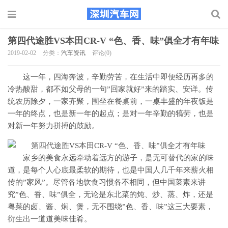
第四代途胜VS本田CR-V “色、香、味”俱全才有年味
2019-02-02
分类：
汽车资讯
评论(0)
这一年，四海奔波，辛勤劳苦，在生活中即便经历再多的
冷热酸甜，都不如父母的一句”回家就好”来的踏实、安详。传
统农历除夕，一家齐聚，围坐在餐桌前，一桌丰盛的年夜饭是
一年的终点，也是新一年的起点；是对一年辛勤的犒劳，也是
对新一年努力拼搏的鼓励。
家乡的美食永远牵动着远方的游子，是无可替代的家的味
道，是每个人心底最柔软的期待，也是中国人几千年来薪火相
传的”家风”。尽管各地饮食习惯各不相同，但中国菜素来讲
究”色、香、味”俱全，无论是东北菜的炖、炒、蒸、炸，还是
粤菜的卤、酱、焖、煲，无不围绕”色、香、味”这三大要素，
衍生出一道道美味佳肴。