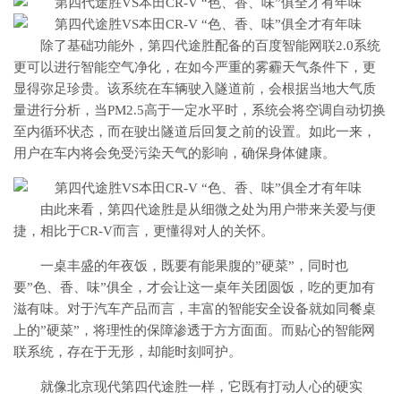
除了基础功能外，第四代途胜配备的百度智能网联2.0系统
更可以进行智能空气净化，在如今严重的雾霾天气条件下，更
显得弥足珍贵。该系统在车辆驶入隧道前，会根据当地大气质
量进行分析，当PM2.5高于一定水平时，系统会将空调自动切换
至内循环状态，而在驶出隧道后回复之前的设置。如此一来，
用户在车内将会免受污染天气的影响，确保身体健康。
由此来看，第四代途胜是从细微之处为用户带来关爱与便
捷，相比于CR-V而言，更懂得对人的关怀。
一桌丰盛的年夜饭，既要有能果腹的”硬菜”，同时也
要”色、香、味”俱全，才会让这一桌年关团圆饭，吃的更加有
滋有味。对于汽车产品而言，丰富的智能安全设备就如同餐桌
上的”硬菜”，将理性的保障渗透于方方面面。而贴心的智能网
联系统，存在于无形，却能时刻呵护。
就像北京现代第四代途胜一样，它既有打动人心的硬实