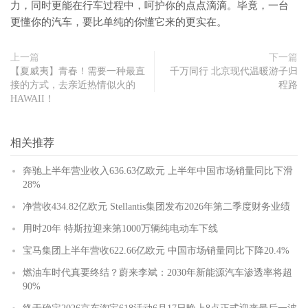
力，同时更能在行车过程中，呵护你的点点滴滴。毕竟，一台
更懂你的汽车，要比单纯的你懂它来的更实在。
上一篇
下一篇
【夏威夷】青春！需要一种最直
千万同行 北京现代温暖游子归
接的方式，去亲近热情似火的
程路
HAWAII！
相关推荐
奔驰上半年营业收入636.63亿欧元 上半年中国市场销量同比下滑
28%
净营收434.82亿欧元 Stellantis集团发布2026年第二季度财务业绩
用时20年 特斯拉迎来第1000万辆纯电动车下线
宝马集团上半年营收622.66亿欧元 中国市场销量同比下降20.4%
燃油车时代真要终结？蔚来李斌：2030年新能源汽车渗透率将超
90%