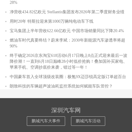
28%
净营收434.82亿欧元 Stellantis集团发布2026年第二季度财务业绩
用时20年 特斯拉迎来第1000万辆纯电动车下线
宝马集团上半年营收622.66亿欧元 中国市场销量同比下降20.4%
燃油车时代真要终结？蔚来李斌：2030年新能源汽车渗透率将超
90%
终于确定2026京东淘宝618活动6月17日晚上8点正式迎来最后一波
降价潮！一直到6月18日巅峰28小时低价抢购！叠加国补买家电、
苹果手机、空调抄底价来袭，错过等一年！
中国豪车首入全球顶级改装圈：极氪9X迈莎锐高定版订单超百台
朗致科技的车辆超声波油耗监控系统如何赋能车队管控？
深圳汽车网
鹏城汽车大事件
鹏城汽车活动