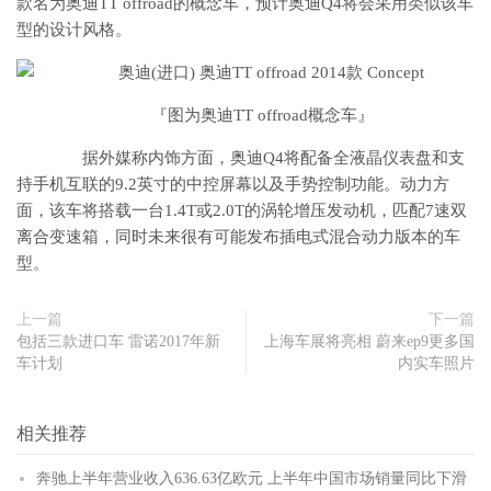
款名为奥迪TT offroad的概念车，预计奥迪Q4将会采用类似该车
型的设计风格。
『图为奥迪TT offroad概念车』
据外媒称内饰方面，奥迪Q4将配备全液晶仪表盘和支
持手机互联的9.2英寸的中控屏幕以及手势控制功能。动力方
面，该车将搭载一台1.4T或2.0T的涡轮增压发动机，匹配7速双
离合变速箱，同时未来很有可能发布插电式混合动力版本的车
型。
上一篇
下一篇
包括三款进口车 雷诺2017年新
上海车展将亮相 蔚来ep9更多国
车计划
内实车照片
相关推荐
奔驰上半年营业收入636.63亿欧元 上半年中国市场销量同比下滑