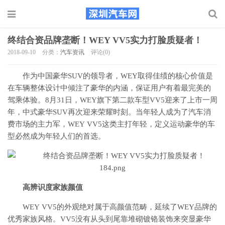
终结合资品牌垄断！WEY VV5实力打脸质疑者！
2018-09-10
分类：
汽车资讯
评论(0)
作为中国豪华SUV的领导者，WEY取得佳绩的核心价值是
在车辆整体设计中倾注了豪华的内涵，保证用户有着最完美的
驾乘体验。8月31日，WEY旗下第二款车型VV5迎来了上市一周
年，中式豪华SUV再次迎来荣耀时刻。当年轻人成为了汽车消
费市场的主力军，WEY VV5这类主打年轻，定义运动豪华的车
型必然成为年轻人们的首选。
高辨识度家族颜值
WEY VV5的外观绝对属于高颜值范畴，延续了WEY品牌的
优秀家族风格。VV5没有从头到尾靠堆砌镀铬装饰来突显豪华