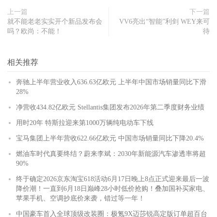
上一篇
下一篇
就不能老老实实开个新品发布会
VV6亮出“智能”利剑 WEY来可
吗？欧尚：不能！
待
相关推荐
奔驰上半年营业收入636.63亿欧元 上半年中国市场销量同比下滑
28%
净营收434.82亿欧元 Stellantis集团发布2026年第二季度财务业绩
用时20年 特斯拉迎来第1000万辆纯电动车下线
宝马集团上半年营收622.66亿欧元 中国市场销量同比下降20.4%
燃油车时代真要终结？蔚来李斌：2030年新能源汽车渗透率将超
90%
终于确定2026京东淘宝618活动6月17日晚上8点正式迎来最后一波
降价潮！一直到6月18日巅峰28小时低价抢购！叠加国补买家电、
苹果手机、空调抄底价来袭，错过等一年！
中国豪车首入全球顶级改装圈：极氪9X迈莎锐高定版订单超百台