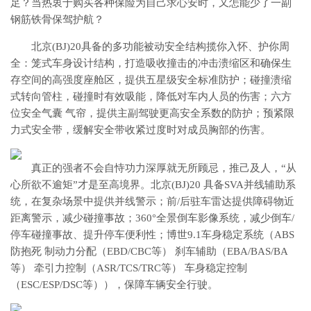
足？当热衷于购买各种保险为自己求心安时，又怎能少了一副
钢筋铁骨保驾护航？
北京(BJ)20具备的多功能被动安全结构揽你入怀、护你周
全：笼式车身设计结构，打造吸收撞击的冲击溃缩区和确保生
存空间的高强度座舱区，提供五星级安全标准防护；碰撞溃缩
式转向管柱，碰撞时有效吸能，降低对车内人员的伤害；六方
位安全气囊 气帘，提供主副驾驶更高安全系数的防护；预紧限
力式安全带，缓解安全带收紧过度时对成员胸部的伤害。
真正的强者不会自恃功力深厚就无所顾忌，推己及人，“从
心所欲不逾矩”才是至高境界。北京(BJ)20 具备SVA并线辅助系
统，在复杂场景中提供并线警示；前/后驻车雷达提供障碍物近
距离警示，减少碰撞事故；360°全景倒车影像系统，减少倒车/
停车碰撞事故、提升停车便利性；博世9.1车身稳定系统（ABS
防抱死 制动力分配（EBD/CBC等） 刹车辅助（EBA/BAS/BA
等） 牵引力控制（ASR/TCS/TRC等） 车身稳定控制
（ESC/ESP/DSC等）），保障车辆安全行驶。