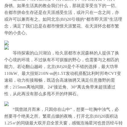
身锈。如果生活真的教会我们什么，那就是享受当下的一切。
在都市拼命生存还是在天涯感受生活，或许只在一念之间，亦
或许可以兼而有之。如同北京(BJ)20引领的“都市即天涯”生活理
念，满足了我们总是在都市憧憬天涯繁花、在天涯怀念都市繁
华的小贪心。
等待探索的山川湖泊，给久居都市水泥森林的人提供了换
个心境的环境，不过纵有不可驯服的野心，也需要与之相匹的
能力。若论翻山越岭，北京(BJ)20是个不错的选择，最大功率
110kW、最大扭矩210N·m的1.5T发动机搭配比利时邦奇CVT变
速箱，动力衔接顺畅，既适合高速驰骋又满足任意撒野的需
求；215mm离地间隙、24°接近角、30°离去角带来超强通过
性，从此再没有那么多甩不开的绊脚石。
“我曾踏月而来，只因你在山中”，想要一吐胸中浊气，必
然要寻个绝美之所。繁星点缀的夜晚，打开北京(BJ)20面积达
1.25㎡的同级最大双开启全景天窗，感慨浩瀚星河也曾历经斗转