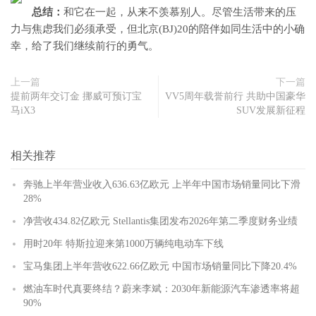
总结：
和它在一起，从来不羡慕别人。尽管生活带来的压
力与焦虑我们必须承受，但北京(BJ)20的陪伴如同生活中的小确
幸，给了我们继续前行的勇气。
上一篇
下一篇
提前两年交订金 挪威可预订宝
VV5周年载誉前行 共助中国豪华
马iX3
SUV发展新征程
相关推荐
奔驰上半年营业收入636.63亿欧元 上半年中国市场销量同比下滑
28%
净营收434.82亿欧元 Stellantis集团发布2026年第二季度财务业绩
用时20年 特斯拉迎来第1000万辆纯电动车下线
宝马集团上半年营收622.66亿欧元 中国市场销量同比下降20.4%
燃油车时代真要终结？蔚来李斌：2030年新能源汽车渗透率将超
90%