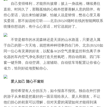
自己变得锋利，才能所向披靡；披上一身战袍，继续勇往
直前。时间久了，那颗孤独的心格外想要善解人意的陪伴。有
些心里话，说出来怕被误解、怕被人说是矫情，憋在心里又着
实委屈，那不如说给它听——北京(BJ)20随时在线的智能网联系
统懂你想说的，有什么心里话，对它说就好了。
不管是都市的水泥森林还是天涯的山水路遥，只要进入属
于自己的那一方天地，就想将种种琐事挡在门外。北京(BJ)20如
同一位心有灵犀的好友，以配备AQS空气质量监控和负离子净
化器的车内空气净化系统打造天然氧吧，用自动雨刷、四门车
窗一键升降、自动空调、上坡辅助、自动驻车等配置让你省心
省力，恰到好处地熨帖你心。
爱人如己 随心不逾矩
曾经希望有人分担压力，如今报喜不报忧。独自在外打拼
的游子从来都是把最好的一面呈现给亲人、爱人和朋友，不让
他们担心的初衷可以理解，但对关爱的渴望如何才能得到满