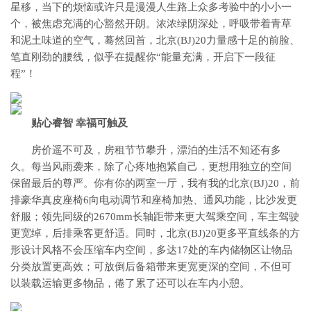
星移，当下的烦恼或许只是漫漫人生路上众多考验中的小小一
个，被焦虑充满的心豁然开朗。浓浓绿阴深处，呼吸带着青草
和泥土味道的空气，蓦然回首，北京(BJ)20力量感十足的前脸、
笔直刚劲的腰线，似乎在提醒你“能量充满，开启下一段征
程”！
贴心睿智 幸福可触及
房价遥不可及，房租节节攀升，漂泊的生活不知还有多
久。每当风雨袭来，除了心疼地抱紧自己，更想用独立的空间
保留最后的尊严。你有你的两室一厅，我有我的北京(BJ)20，前
排豪华真皮座椅6向电动调节和座椅加热、通风功能，比沙发更
舒服；领先同级的2670mm长轴距带来更大驾乘空间，车主驾驶
更宽绰，后排乘客更舒适。同时，北京(BJ)20更多平直线条的方
形设计风格不会压缩车内空间，多达17处的车内储物区让物品
分类放置更高效；可放倒后备箱带来更宽更深的空间，不但可
以装载运输更多物品，倦了累了还可以在车内小憩。