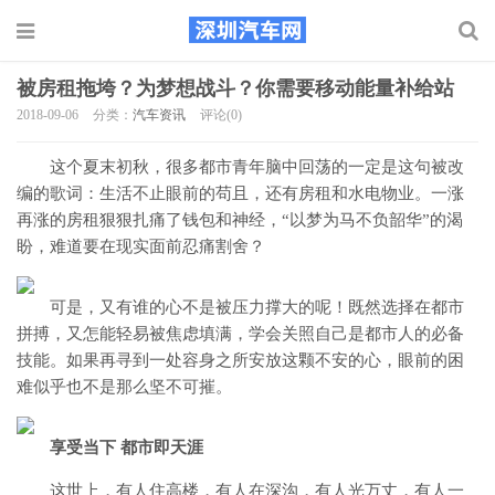
被房租拖垮？为梦想战斗？你需要移动能量补给站
2018-09-06
分类：
汽车资讯
评论(0)
这个夏末初秋，很多都市青年脑中回荡的一定是这句被改
编的歌词：生活不止眼前的苟且，还有房租和水电物业。一涨
再涨的房租狠狠扎痛了钱包和神经，“以梦为马不负韶华”的渴
盼，难道要在现实面前忍痛割舍？
可是，又有谁的心不是被压力撑大的呢！既然选择在都市
拼搏，又怎能轻易被焦虑填满，学会关照自己是都市人的必备
技能。如果再寻到一处容身之所安放这颗不安的心，眼前的困
难似乎也不是那么坚不可摧。
享受当下 都市即天涯
这世上，有人住高楼，有人在深沟，有人光万丈，有人一