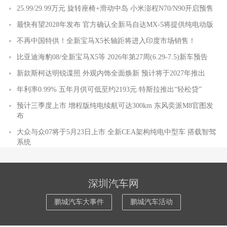
25.99/29.99万元 旋转座椅+滑动中岛 小米澎程N70/N90开启预售
最快有望2028年发布 官方确认全新马自达MX-5将提供纯电动版
不再中国特供！全新宝马X5长轴距将进入印度市场销售！
比亚迪海豹08/全新宝马X5等 2026年第27周(6.29-7.5)新车预告
新款斯柯达明锐谍照 外观内饰全面焕新 预计将于2027年推出
年利率0.99% 五年月供可低至约2193元 特斯拉推出“轻松贷”
预计三季度上市 增程版纯电续航可达300km 东风奕派M8官图发
布
大众与众07将于5月23日上市 全新CEA架构纯电中型车 搭载智驾
系统
深圳汽车网
鹏城汽车大事件
鹏城汽车活动