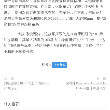
镶嵌有福田车标，前保险杠上则配备横条幅格栅，两侧圆形雾
灯周围具有镀铬装饰。在尾部，这款车采用了较为中规中矩的
设计，使用双边共两出排气布局。在车身尺寸方面，福田萨瓦
纳的长宽高依次为4830/1910/1885mm，轴距为2790mm，提供5
座和7座两种座椅布局。
动力系统部分，这款车搭载的是来自康明斯的2.8T柴
油发动机，其最大功率为163马力，峰值扭矩为360牛·米，并达
到了国5排放标准。传动部分匹配6速自动变速箱，并提供了四
驱和两驱车型可选。
标签：
上市新车
上一篇
下一篇
力帆迈威1.8L车型上市 售6.58-
保时捷Panamera Turbo S E-
7.98万元
Hybrid预计10月入华
相关推荐