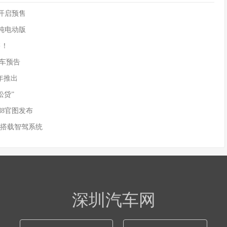
90开启预售
供纯电动版
售！
)新车预告
年推出
松贷”
M8官图发布
 搭载智驾系统
深圳汽车网