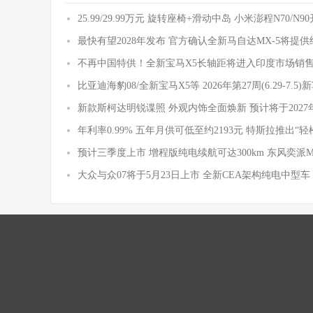
25.99/29.99万元 旋转座椅+滑动中岛 小米澎程N70/N
最快有望2028年发布 官方确认全新马自达MX-5将提
不再中国特供！全新宝马X5长轴距将进入印度市场销
比亚迪海豹08/全新宝马X5等 2026年第27周(6.29-7.5
新款斯柯达明锐谍照 外观内饰全面焕新 预计将于2027
年利率0.99% 五年月供可低至约2193元 特斯拉推出“轻
预计三季度上市 增程版纯电续航可达300km 东风奕派
大众与众07将于5月23日上市 全新CEA架构纯电中型车