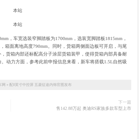
810mm，车宽选装窄脚踏板为1700mm，选装宽脚踏板1815mm，
365mm，箱面离地高度790mm。同时，货箱两侧面边板可开启，与尾
外，货箱内部还标配高分子涂层货箱装甲，使得货箱内部具备耐
。动力方面，参考此前申报信息来看，新车将搭载1.5L自然吸
车网
»
配8英寸中控屏 五菱征途内饰官图发布
下一篇
售142.88万起 奥迪RS家族多款车型上市