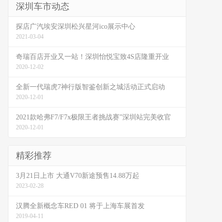
深圳车市动态
探店广汽埃安深圳松兴星河ico展示中心
2021-03-04
奇瑞百店开业又一站！深圳怡悦宝致4S店隆重开业
2020-12-02
全新一代瑞虎7神行版智鉴创新之城活动正式启动
2020-12-01
2021款哈弗F7/F7x极限王者挑战赛”深圳站完美收官
2020-12-01
精彩推荐
3月21日上市 大通V70新途预售14.88万起
2023-02-28
汉腾全新概念车RED 01 将于上海车展首发
2019-04-11