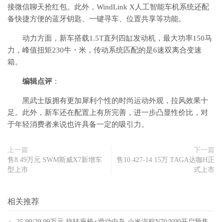
接微信聊天抢红包。此外，WindLink X人工智能车机系统还配
备快捷方便的蓝牙钥匙、一键寻车、位置共享等功能。
动力方面，新车搭载1.5T直列四缸发动机，最大功率150马
力，峰值扭矩230牛・米，传动系统匹配的是6速双离合变速
箱。
编辑点评
：
黑武士版拥有更加犀利个性的时尚运动外观，拉风效果十
足。此外，新车还在配置上有所完善，进一步凸显性价比，对
于年轻消费者来说也许具备一定的吸引力。
上一篇
下一篇
售8.49万元 SWM斯威X7新增车
售10.427-14.15万 TAGA达咖H正
型上市
式上市
相关推荐
25.99/29.99万元 旋转座椅+滑动中岛 小米澎程N70/N90开启预售