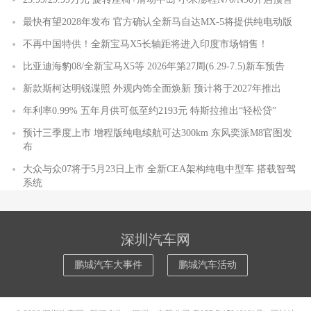
最快有望2028年发布 官方确认全新马自达MX-5将提供纯电动版
不再中国特供！全新宝马X5长轴距将进入印度市场销售！
比亚迪海豹08/全新宝马X5等 2026年第27周(6.29-7.5)新车预告
新款斯柯达明锐谍照 外观内饰全面焕新 预计将于2027年推出
年利率0.99% 五年月供可低至约2193元 特斯拉推出“轻松贷”
预计三季度上市 增程版纯电续航可达300km 东风奕派M8官图发
布
大众与众07将于5月23日上市 全新CEA架构纯电中型车 搭载智驾
系统
深圳汽车网
鹏城汽车大事件
鹏城汽车活动