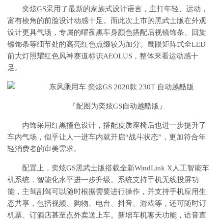
奕炫GS采用了最新的家族式设计语言，主打年轻、运动，
富有棱角的前脸设计动感十足。而此次上市的黑武士版在外观
设计更具气场，专属的曜夜黑车身颜色搭配后视镜饰条、回旋
镖饰条等细节处的高亮红色点缀较为加分。鹰眼矩阵式全LED
前大灯照耀红色风神赛道标识AEOLUS，整体来看运动感十
足。
『配图为奕炫GS自动越酷版』
内饰采用红黑撞色设计，搭配皮质座椅后也进一步提升了
车内气场，似乎让人一进车内就开启“战斗状态”，更加符合年
轻消费者的审美需求。
配置上，奕炫GS黑武士版搭载全新WindLink X人工智能车
机系统，智能化水平进一步升级。系统支持手机无线投屏功
能，主驾副驾可以随时根据需要进行操作，并支持手机应用生
态共享，包括视频、购物、电台、抖音、游戏等，还可随时订
机票、订酒店甚至点外卖送上车。新增车机聊天功能，语音直