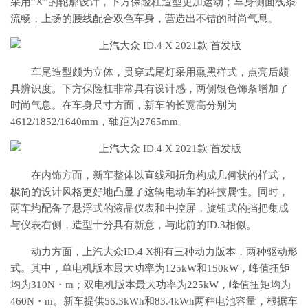
采用“X”的轮廓设计，下方保险杠造型更加运动；车身侧面线条
流畅，上扬的腰线配合双色车身，营造出不错的时尚气息。
车尾造型颇为立体，贯穿式尾灯采用熏黑样式，点亮后颇
具辨识度。下方保险杠非常具有设计感，两侧银色饰条增加了
时尚气息。在车身尺寸方面，新车的长宽高分别为
4612/1852/1640mm，轴距为2765mm。
在内饰方面，新车整体以直线和折角构成几何状的样式，
极简的设计风格更好地凸显了这辆电动车的科技属性。同时，
两车均配备了悬浮式的液晶仪表和中控屏，旋钮式的挡把集成
与仪表右侧，造型十分具有新意，与此前的ID.3相似。
动力方面，上汽大众ID.4 X拥有三种动力版本，两种驱动形
式。其中，单电机版本最大功率为125kW和150kW，峰值扭矩
均为310N・m；双电机版本最大功率为225kW，峰值扭矩均为
460N・m。新车提供56.3kWh和83.4kWh两种电池容量，根据车