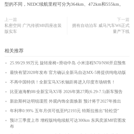
型的不同，NEDC续航里程可分为364km、472km和555km。
上一篇
下一篇
私密空间 广汽传祺M8四座改装
拥有自动泊车 威马汽车W6正式
版实车
量产下线
相关推荐
25.99/29.99万元 旋转座椅+滑动中岛 小米澎程N70/N90开启预售
最快有望2028年发布 官方确认全新马自达MX-5将提供纯电动版
不再中国特供！全新宝马X5长轴距将进入印度市场销售！
比亚迪海豹08/全新宝马X5等 2026年第27周(6.29-7.5)新车预告
新款斯柯达明锐谍照 外观内饰全面焕新 预计将于2027年推出
年利率0.99% 五年月供可低至约2193元 特斯拉推出“轻松贷”
预计三季度上市 增程版纯电续航可达300km 东风奕派M8官图发
布