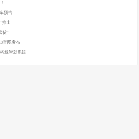
售！
)新车预告
年推出
松贷”
M8官图发布
 搭载智驾系统