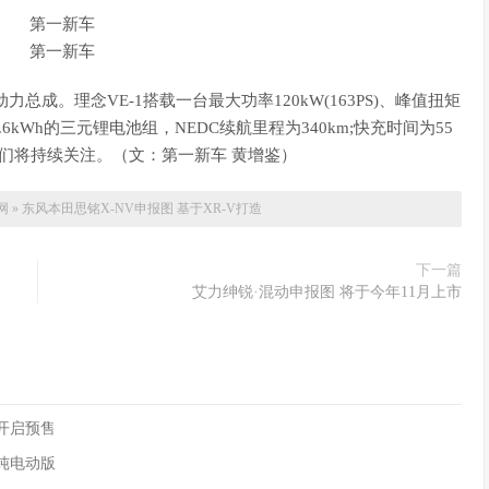
总成。理念VE-1搭载一台最大功率120kW(163PS)、峰值扭矩
6kWh的三元锂电池组，NEDC续航里程为340km;快充时间为55
们将持续关注。（文：第一新车 黄增鉴）
网
»
东风本田思铭X-NV申报图 基于XR-V打造
下一篇
艾力绅锐·混动申报图 将于今年11月上市
90开启预售
供纯电动版