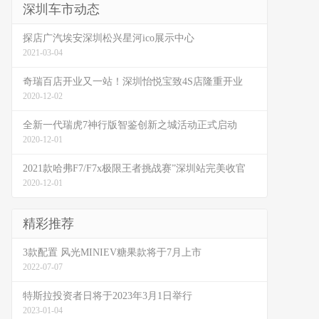
深圳车市动态
探店广汽埃安深圳松兴星河ico展示中心
2021-03-04
奇瑞百店开业又一站！深圳怡悦宝致4S店隆重开业
2020-12-02
全新一代瑞虎7神行版智鉴创新之城活动正式启动
2020-12-01
2021款哈弗F7/F7x极限王者挑战赛”深圳站完美收官
2020-12-01
精彩推荐
3款配置 风光MINIEV糖果款将于7月上市
2022-07-07
特斯拉投资者日将于2023年3月1日举行
2023-01-04