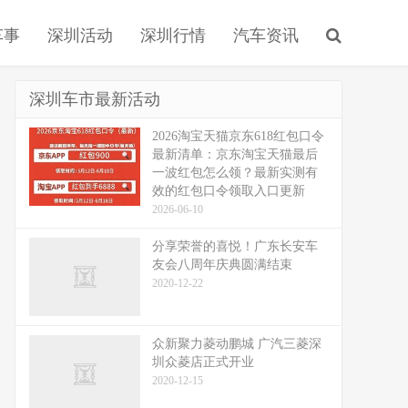
车事
深圳活动
深圳行情
汽车资讯
深圳车市最新活动
2026淘宝天猫京东618红包口令
最新清单：京东淘宝天猫最后
一波红包怎么领？最新实测有
效的红包口令领取入口更新
2026-06-10
分享荣誉的喜悦！广东长安车
友会八周年庆典圆满结束
2020-12-22
众新聚力菱动鹏城 广汽三菱深
圳众菱店正式开业
2020-12-15