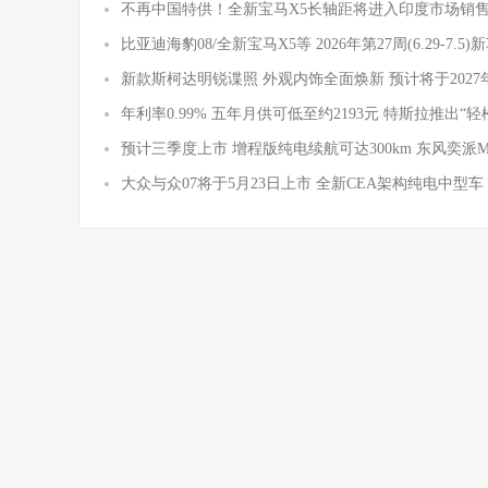
不再中国特供！全新宝马X5长轴距将进入印度市场销
比亚迪海豹08/全新宝马X5等 2026年第27周(6.29-7.5
新款斯柯达明锐谍照 外观内饰全面焕新 预计将于2027
年利率0.99% 五年月供可低至约2193元 特斯拉推出“轻
预计三季度上市 增程版纯电续航可达300km 东风奕派
大众与众07将于5月23日上市 全新CEA架构纯电中型车