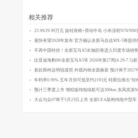
相关推荐
25.99/29.99万元 旋转座椅+滑动中岛 小米澎程N70/N
最快有望2028年发布 官方确认全新马自达MX-5将提
不再中国特供！全新宝马X5长轴距将进入印度市场销
比亚迪海豹08/全新宝马X5等 2026年第27周(6.29-7.5
新款斯柯达明锐谍照 外观内饰全面焕新 预计将于2027
年利率0.99% 五年月供可低至约2193元 特斯拉推出“轻
预计三季度上市 增程版纯电续航可达300km 东风奕派
大众与众07将于5月23日上市 全新CEA架构纯电中型车