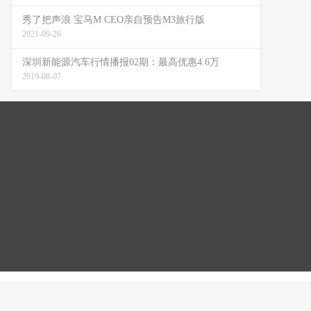
秀了把声浪 宝马M CEO亲自预告M3旅行版
2021-09-26
深圳新能源汽车行情播报02期：最高优惠4.6万
2019-08-07