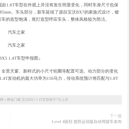
现款1.8T车型在外观上并没有发生明显变化，同时车身尺寸也保
距为2685mm。车头部分，新车延续了源自宝沃BX7的家族式设计，镀
新车的造型饱满，尾灯造型呼应车头，整体风格较为简洁。
X5 1.4T车型申报图』
全景天窗、新样式的小尺寸轮圈等配置可选。动力部分的变化
.4T发动机的最大功率为150马力，传动系统预计将匹配与1.8T
网
»
降低门槛 宝沃BX5 1.4T车型将于7月上市
下一篇
Level 4级别 揽胜运动版自动驾驶车发布