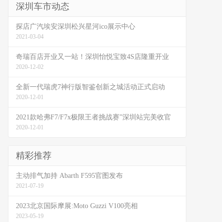
深圳车市动态
探店广汽埃安深圳松兴星河ico展示中心
2021-03-04
奇瑞百店开业又一站！深圳怡悦宝致4S店隆重开业
2020-12-02
全新一代瑞虎7神行版智鉴创新之城活动正式启动
2020-12-01
2021款哈弗F7/F7x极限王者挑战赛”深圳站完美收官
2020-12-01
精彩推荐
主动排气加持 Abarth F595官图发布
2021-07-19
2023北京国际摩展:Moto Guzzi V100亮相
2023-05-19