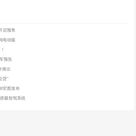
90开启预售
供纯电动版
售！
)新车预告
年推出
松贷”
M8官图发布
 搭载智驾系统