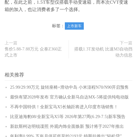
配，在此之前，1.5T车型仅搭载手动变速箱，而本次CVT变速
箱的加入，也让消费者多了一个选择。
标签：
上市新车
上一篇
下一篇
售价5.88-7.88万元 众泰Z360正
搭载1.3T发动机 比速M3自动挡
式上市
动力信息
相关推荐
25.99/29.99万元 旋转座椅+滑动中岛 小米澎程N70/N90开启预售
最快有望2028年发布 官方确认全新马自达MX-5将提供纯电动版
不再中国特供！全新宝马X5长轴距将进入印度市场销售！
比亚迪海豹08/全新宝马X5等 2026年第27周(6.29-7.5)新车预告
新款斯柯达明锐谍照 外观内饰全面焕新 预计将于2027年推出
年利率0.99% 五年月供可低至约2193元 特斯拉推出“轻松贷”