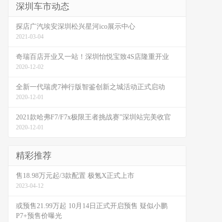
深圳车市动态
探店广汽埃安深圳松兴星河ico展示中心
2021-03-04
奇瑞百店开业又一站！深圳怡悦宝致4S店隆重开业
2020-12-02
全新一代瑞虎7神行版智鉴创新之城活动正式启动
2020-12-01
2021款哈弗F7/F7x极限王者挑战赛”深圳站完美收官
2020-12-01
精彩推荐
售18.98万元起/3款配置 极氪X正式上市
2023-04-12
或预售21.99万起 10月14日正式开启预售 疑似小鹏
P7+预售价曝光