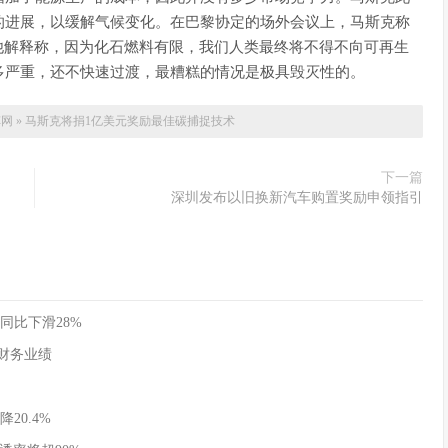
的进展，以缓解气候变化。在巴黎协定的场外会议上，马斯克称
他解释称，因为化石燃料有限，我们人类最终将不得不向可再生
多严重，还不快速过渡，最糟糕的情况是极具毁灭性的。
车网
»
马斯克将捐1亿美元奖励最佳碳捕捉技术
下一篇
深圳发布以旧换新汽车购置奖励申领指引
同比下滑28%
季度财务业绩
20.4%