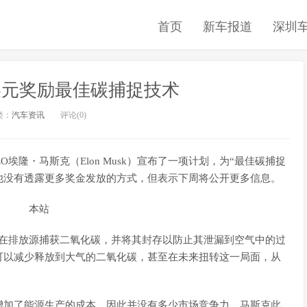
首页
新车报道
深圳
美元奖励最佳碳捕捉技术
类：
汽车资讯
评论(0)
O埃隆・马斯克（Elon Musk）宣布了一项计划，为“最佳碳捕捉
他没有透露更多奖金发放的方式，但表示下周将公开更多信息。
人们在排放源捕获二氧化碳，并将其封存以防止其泄漏到空气中的过
可以减少释放到大气的二氧化碳，甚至在未来扭转这一局面，从
增加了能源生产的成本，因此并没有多少市场竞争力。马斯克此