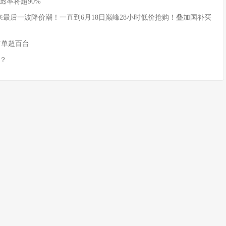
透率将超90%
式迎来最后一波降价潮！一直到6月18日巅峰28小时低价抢购！叠加国补买
订单超百台
？