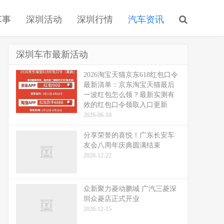
车事
深圳活动
深圳行情
汽车资讯
深圳车市最新活动
2026淘宝天猫京东618红包口令
最新清单：京东淘宝天猫最后
一波红包怎么领？最新实测有
效的红包口令领取入口更新
2026-06-10
分享荣誉的喜悦！广东长安车
友会八周年庆典圆满结束
2020-12-22
众新聚力菱动鹏城 广汽三菱深
圳众菱店正式开业
2020-12-15