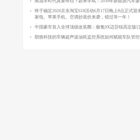
燃油车时代真要终结？蔚来李斌：2030年新能源汽车渗
终于确定2026京东淘宝618活动6月17日晚上8点正
家电、苹果手机、空调抄底价来袭，错过等一年！
中国豪车首入全球顶级改装圈：极氪9X迈莎锐高定版
朗致科技的车辆超声波油耗监控系统如何赋能车队管控