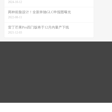
2024-10-12
两种前脸设计！全新奔驰GLC申报图曝光
2022-08-11
雷丁芒果Pro四门版将于12月内量产下线
2021-12-03