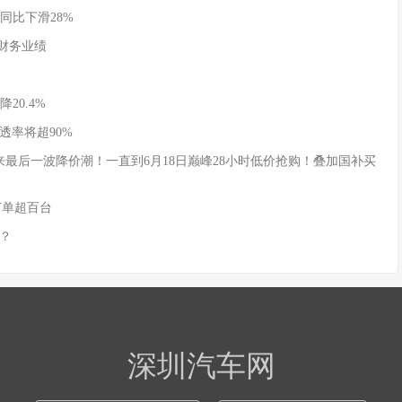
同比下滑28%
季度财务业绩
20.4%
透率将超90%
式迎来最后一波降价潮！一直到6月18日巅峰28小时低价抢购！叠加国补买
订单超百台
？
深圳汽车网