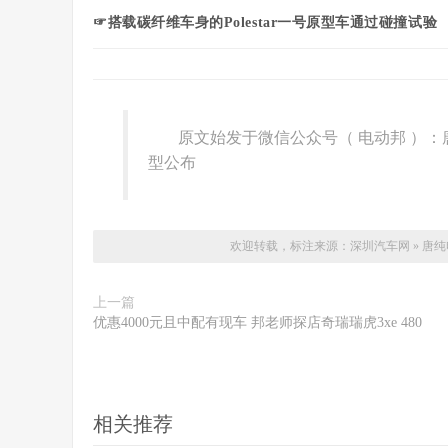
☞搭载碳纤维车身的Polestar一号原型车通过碰撞试验
原文始发于微信公众号（ 电动邦 ）
型公布
欢迎转载，标注来源：
深圳汽车网
»
唐纯
上一篇
优惠4000元且中配有现车 邦老师探店奇瑞瑞虎3xe 480
相关推荐