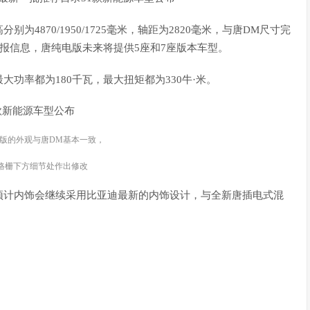
别为4870/1950/1725毫米，轴距为2820毫米，与唐DM尺寸完
申报信息，唐纯电版未来将提供5座和7座版本车型。
功率都为180千瓦，最大扭矩都为330牛·米。
电版的外观与唐DM基本一致，
格栅下方细节处作出修改
预计内饰会继续采用比亚迪最新的内饰设计，与全新唐插电式混