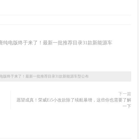
：唐纯电版终于来了！最新一批推荐目录31款新能源车
电版终于来了！最新一批推荐目录31款新能源车型公布
下一篇
愿望成真！荣威Ei5小改款除了续航暴增，这些你也需要了解
一下