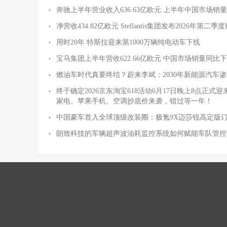
奔驰上半年营业收入636.63亿欧元 上半年中国市场销量
净营收434.82亿欧元 Stellantis集团发布2026年第二
用时20年 特斯拉迎来第1000万辆纯电动车下线
宝马集团上半年营收622.66亿欧元 中国市场销量同比下降
燃油车时代真要终结？蔚来李斌：2030年新能源汽车渗
终于确定2026京东淘宝618活动6月17日晚上8点正
家电、苹果手机、空调抄底价来袭，错过等一年！
中国豪车首入全球顶级改装圈：极氪9X迈莎锐高定版
朗致科技的车辆超声波油耗监控系统如何赋能车队管控